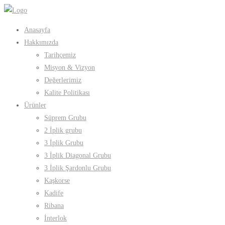
Anasayfa
Hakkımızda
Tarihçemiz
Misyon & Vizyon
Değerlerimiz
Kalite Politikası
Ürünler
Süprem Grubu
2 İplik grubu
3 İplik Grubu
3 İplik Diagonal Grubu
3 İplik Şardonlu Grubu
Kaşkorse
Kadife
Ribana
İnterlok