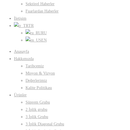
Sektörel Haberler
Fuarlardan Haberler
İletişim
TR
RU
EN
Anasayfa
Hakkımızda
Tarihçemiz
Misyon & Vizyon
Değerlerimiz
Kalite Politikası
Ürünler
Süprem Grubu
2 İplik grubu
3 İplik Grubu
3 İplik Diagonal Grubu