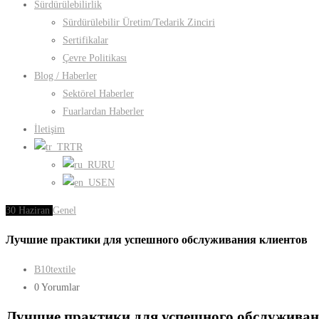
Sürdürülebilirlik
Sürdürülebilir Üretim/Tedarik Zinciri
Sertifikalar
Çevre Politikası
Blog / Haberler
Sektörel Haberler
Fuarlardan Haberler
İletişim
TR
RU
EN
30
Haziran
Genel
Лучшие практики для успешного обслуживания клиентов
B10textile
0 Yorumlar
Лучшие практики для успешного обслуживан