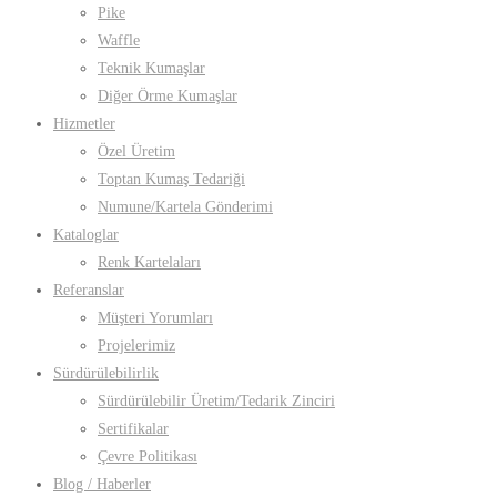
Pike
Waffle
Teknik Kumaşlar
Diğer Örme Kumaşlar
Hizmetler
Özel Üretim
Toptan Kumaş Tedariği
Numune/Kartela Gönderimi
Kataloglar
Renk Kartelaları
Referanslar
Müşteri Yorumları
Projelerimiz
Sürdürülebilirlik
Sürdürülebilir Üretim/Tedarik Zinciri
Sertifikalar
Çevre Politikası
Blog / Haberler