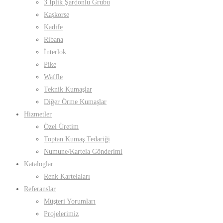
3 İplik Şardonlu Grubu
Kaşkorse
Kadife
Ribana
İnterlok
Pike
Waffle
Teknik Kumaşlar
Diğer Örme Kumaşlar
Hizmetler
Özel Üretim
Toptan Kumaş Tedariği
Numune/Kartela Gönderimi
Kataloglar
Renk Kartelaları
Referanslar
Müşteri Yorumları
Projelerimiz