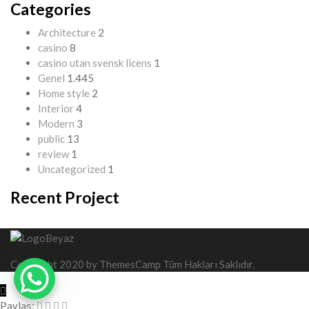
Categories
Architecture
2
casino
8
casino utan svensk licens
1
Genel
1.445
Home style
2
Interior
4
Modern
3
public
13
review
1
Uncategorized
1
Recent Project
Copyright 2020 by ThemesCamp Tüm Hakları Saklıdır.
Paylaş: