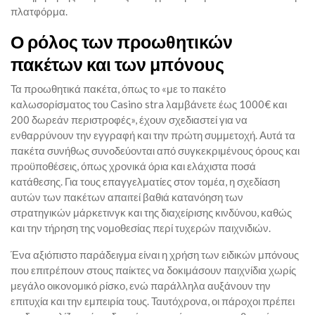
πλατφόρμα.
Ο ρόλος των προωθητικών
πακέτων και των μπόνους
Τα προωθητικά πακέτα, όπως το «με το πακέτο
καλωσορίσματος του Casino stra λαμβάνετε έως 1000€ και
200 δωρεάν περιστροφές», έχουν σχεδιαστεί για να
ενθαρρύνουν την εγγραφή και την πρώτη συμμετοχή. Αυτά τα
πακέτα συνήθως συνοδεύονται από συγκεκριμένους όρους και
προϋποθέσεις, όπως χρονικά όρια και ελάχιστα ποσά
κατάθεσης. Για τους επαγγελματίες στον τομέα, η σχεδίαση
αυτών των πακέτων απαιτεί βαθιά κατανόηση των
στρατηγικών μάρκετινγκ και της διαχείρισης κινδύνου, καθώς
και την τήρηση της νομοθεσίας περί τυχερών παιχνιδιών.
Ένα αξιόπιστο παράδειγμα είναι η χρήση των ειδικών μπόνους
που επιτρέπουν στους παίκτες να δοκιμάσουν παιχνίδια χωρίς
μεγάλο οικονομικό ρίσκο, ενώ παράλληλα αυξάνουν την
επιτυχία και την εμπειρία τους. Ταυτόχρονα, οι πάροχοι πρέπει