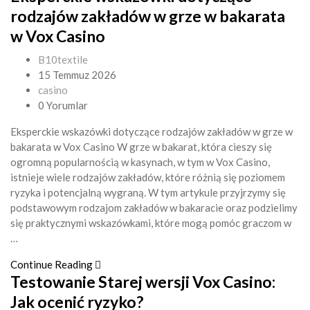
rodzajów zakładów w grze w bakarata
w Vox Casino
B10textile
15 Temmuz 2026
casino
0 Yorumlar
Eksperckie wskazówki dotyczące rodzajów zakładów w grze w
bakarata w Vox Casino W grze w bakarat, która cieszy się
ogromną popularnością w kasynach, w tym w Vox Casino,
istnieje wiele rodzajów zakładów, które różnią się poziomem
ryzyka i potencjalną wygraną. W tym artykule przyjrzymy się
podstawowym rodzajom zakładów w bakaracie oraz podzielimy
się praktycznymi wskazówkami, które mogą pomóc graczom w
…
Continue Reading
Testowanie Starej wersji Vox Casino:
Jak ocenić ryzyko?