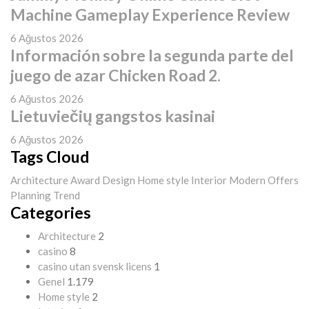
Machine Gameplay Experience Review
6 Ağustos 2026
Información sobre la segunda parte del
juego de azar Chicken Road 2.
6 Ağustos 2026
Lietuviečių gangstos kasinai
6 Ağustos 2026
Tags Cloud
Architecture
Award
Design
Home style
Interior
Modern
Offers
Planning
Trend
Categories
Architecture
2
casino
8
casino utan svensk licens
1
Genel
1.179
Home style
2