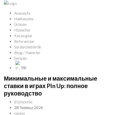
Anasayfa
Hakkımızda
Ürünler
Hizmetler
Kataloglar
Referanslar
Sürdürülebilirlik
Blog / Haberler
İletişim
TR
Минимальные и максимальные
ставки в играх Pin Up: полное
руководство
B10textile
28 Temmuz 2026
casino