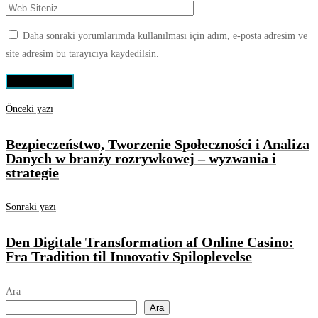
Daha sonraki yorumlarımda kullanılması için adım, e-posta adresim ve
site adresim bu tarayıcıya kaydedilsin.
Önceki yazı
Bezpieczeństwo, Tworzenie Społeczności i Analiza
Danych w branży rozrywkowej – wyzwania i
strategie
Sonraki yazı
Den Digitale Transformation af Online Casino:
Fra Tradition til Innovativ Spiloplevelse
Ara
Ara