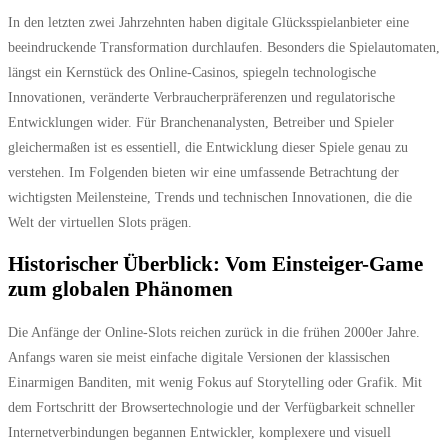
In den letzten zwei Jahrzehnten haben digitale Glücksspielanbieter eine
beeindruckende Transformation durchlaufen. Besonders die Spielautomaten,
längst ein Kernstück des Online-Casinos, spiegeln technologische
Innovationen, veränderte Verbraucherpräferenzen und regulatorische
Entwicklungen wider. Für Branchenanalysten, Betreiber und Spieler
gleichermaßen ist es essentiell, die Entwicklung dieser Spiele genau zu
verstehen. Im Folgenden bieten wir eine umfassende Betrachtung der
wichtigsten Meilensteine, Trends und technischen Innovationen, die die
Welt der virtuellen Slots prägen.
Historischer Überblick: Vom Einsteiger-Game
zum globalen Phänomen
Die Anfänge der Online-Slots reichen zurück in die frühen 2000er Jahre.
Anfangs waren sie meist einfache digitale Versionen der klassischen
Einarmigen Banditen, mit wenig Fokus auf Storytelling oder Grafik. Mit
dem Fortschritt der Browsertechnologie und der Verfügbarkeit schneller
Internetverbindungen begannen Entwickler, komplexere und visuell