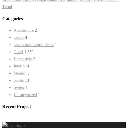
Trend
Categories
Architecture
2
casino
8
casino utan svensk licens
1
Genel
1.359
Home style
2
Interior
4
Modern
3
public
13
review
1
Uncategorized
1
Recent Project