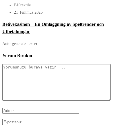
B10textile
21 Temmuz 2026
Betivekasinon – En Omläggning av Speltrender och
Utbetalningar
Auto-generated excerpt ..
Yorum Bırakın