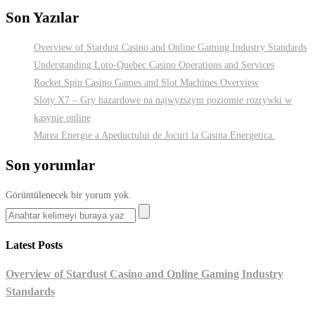
Son Yazılar
Overview of Stardust Casino and Online Gaming Industry Standards
Understanding Loto-Quebec Casino Operations and Services
Rocket Spin Casino Games and Slot Machines Overview
Sloty X7 – Gry hazardowe na najwyższym poziomie rozrywki w
kasynie online
Marea Energie a Apeductului de Jocuri la Casina Energetica.
Son yorumlar
Görüntülenecek bir yorum yok.
Latest Posts
Overview of Stardust Casino and Online Gaming Industry
Standards