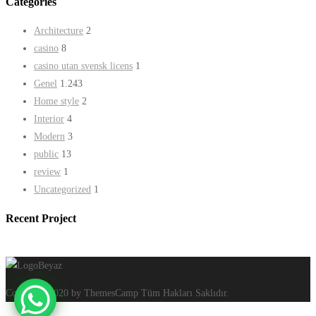
Categories
Architecture
2
casino
8
casino utan svensk licens
1
Genel
1.243
Home style
2
Interior
4
Modern
3
public
13
review
1
Uncategorized
1
Recent Project
Copyright 2020 by ThemesCamp Tüm Hakları Saklıdır.