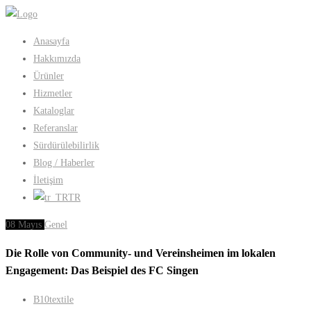
Anasayfa
Hakkımızda
Ürünler
Hizmetler
Kataloglar
Referanslar
Sürdürülebilirlik
Blog / Haberler
İletişim
TR
08
Mayıs
Genel
Die Rolle von Community- und Vereinsheimen im lokalen
Engagement: Das Beispiel des FC Singen
B10textile