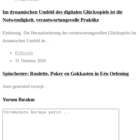
Im dynamischen Umfeld des digitalen Glücksspiels ist die
Notwendigkeit, verantwortungsvolle Praktike
Einleitung: Die Herausforderung des verantwortungsvollen Glücksspiels Im
dynamischen Umfeld de ..
B10textile
31 Temmuz 2026
Spinchester: Roulette, Poker en Gokkasten in Eén Oefening
Auto-generated excerpt ..
Yorum Bırakın