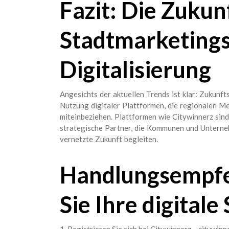
Fazit: Die Zukun
Stadtmarketings 
Digitalisierung
Angesichts der aktuellen Trends ist klar: Zukunft
Nutzung digitaler Plattformen, die regionalen M
miteinbeziehen. Plattformen wie Citywinnerz sind
strategische Partner, die Kommunen und Unterneh
vernetzte Zukunft begleiten.
Handlungsempfeh
Sie Ihre digital