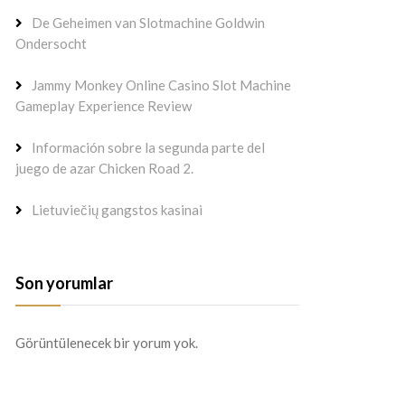
De Geheimen van Slotmachine Goldwin
Ondersocht
Jammy Monkey Online Casino Slot Machine
Gameplay Experience Review
Información sobre la segunda parte del
juego de azar Chicken Road 2.
Lietuviečių gangstos kasinai
Son yorumlar
Görüntülenecek bir yorum yok.