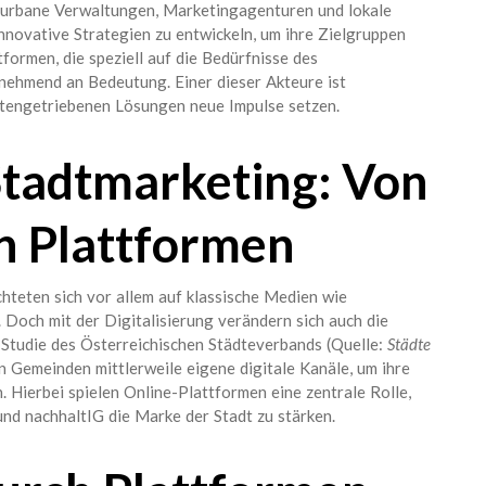
n urbane Verwaltungen, Marketingagenturen und lokale
nnovative Strategien zu entwickeln, um ihre Zielgruppen
tformen, die speziell auf die Bedürfnisse des
nehmend an Bedeutung. Einer dieser Akteure ist
datengetriebenen Lösungen neue Impulse setzen.
tadtmarketing: Von
en Plattformen
chteten sich vor allem auf klassische Medien wie
 Doch mit der Digitalisierung verändern sich auch die
Studie des Österreichischen Städteverbands (Quelle:
Städte
n Gemeinden mittlerweile eigene digitale Kanäle, um ihre
Hierbei spielen Online-Plattformen eine zentrale Rolle,
und nachhaltIG die Marke der Stadt zu stärken.