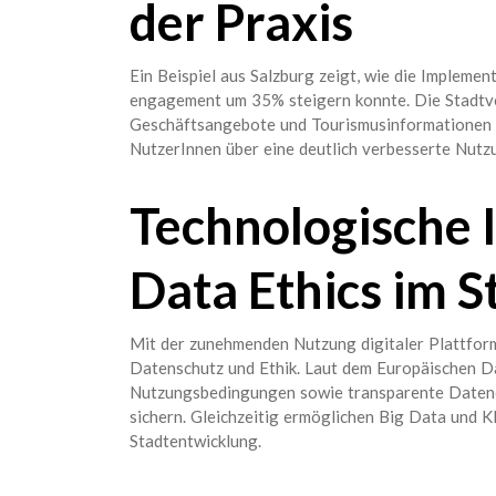
der Praxis
Ein Beispiel aus Salzburg zeigt, wie die Implemen
engagement um 35% steigern konnte. Die Stadtver
Geschäftsangebote und Tourismusinformationen b
NutzerInnen über eine deutlich verbesserte Nutz
Technologische 
Data Ethics im 
Mit der zunehmenden Nutzung digitaler Plattform
Datenschutz und Ethik. Laut dem Europäischen D
Nutzungsbedingungen sowie transparente Datener
sichern. Gleichzeitig ermöglichen Big Data und K
Stadtentwicklung.