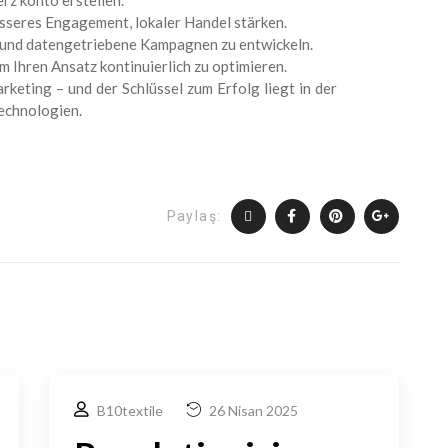
erz konto erstellen.
besseres Engagement, lokaler Handel stärken.
e und datengetriebene Kampagnen zu entwickeln.
m Ihren Ansatz kontinuierlich zu optimieren.
keting – und der Schlüssel zum Erfolg liegt in der
echnologien.
Paylaş:
B10textile
26 Nisan 2025