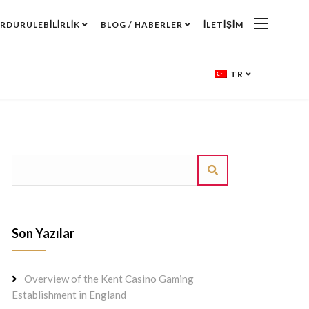
RDÜRÜLEBILIRLIK
BLOG / HABERLER
İLETIŞIM
TR
Son Yazılar
Overview of the Kent Casino Gaming
Establishment in England