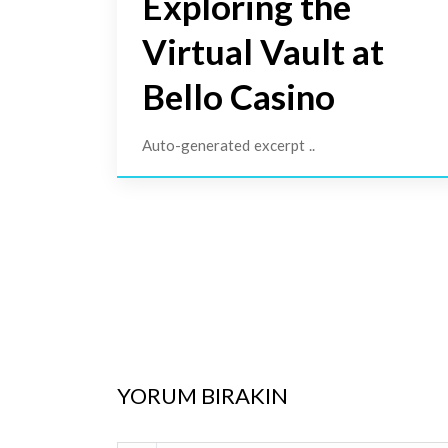
Exploring the
Virtual Vault at
Bello Casino
Auto-generated excerpt ..
YORUM BIRAKIN