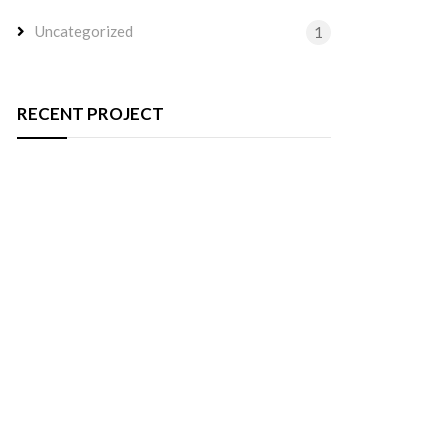
Uncategorized
1
RECENT PROJECT