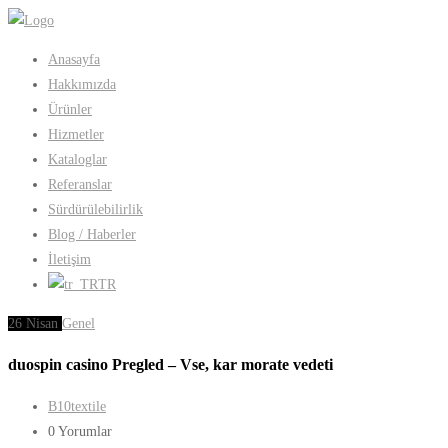
Anasayfa
Hakkımızda
Ürünler
Hizmetler
Kataloglar
Referanslar
Sürdürülebilirlik
Blog / Haberler
İletişim
TR
26
Nisan
Genel
duospin casino Pregled – Vse, kar morate vedeti
B10textile
0 Yorumlar