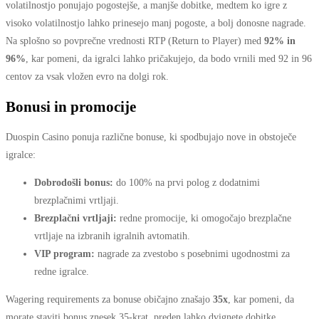
volatilnostjo ponujajo pogostejše, a manjše dobitke, medtem ko igre z
visoko volatilnostjo lahko prinesejo manj pogoste, a bolj donosne nagrade.
Na splošno so povprečne vrednosti RTP (Return to Player) med
92% in
96%
, kar pomeni, da igralci lahko pričakujejo, da bodo vrnili med 92 in 96
centov za vsak vložen evro na dolgi rok.
Bonusi in promocije
Duospin Casino ponuja različne bonuse, ki spodbujajo nove in obstoječe
igralce:
Dobrodošli bonus:
do 100% na prvi polog z dodatnimi
brezplačnimi vrtljaji.
Brezplačni vrtljaji:
redne promocije, ki omogočajo brezplačne
vrtljaje na izbranih igralnih avtomatih.
VIP program:
nagrade za zvestobo s posebnimi ugodnostmi za
redne igralce.
Wagering requirements za bonuse običajno znašajo
35x
, kar pomeni, da
morate staviti bonus znesek 35-krat, preden lahko dvignete dobitke.