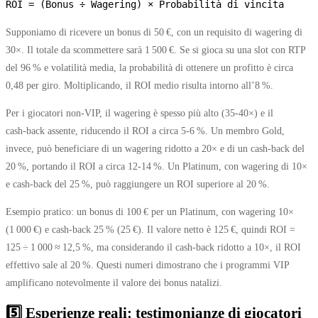
ROI = (Bonus ÷ Wagering) × Probabilità di vincita
Supponiamo di ricevere un bonus di 50 €, con un requisito di wagering di
30×. Il totale da scommettere sarà 1 500 €. Se si gioca su una slot con RTP
del 96 % e volatilità media, la probabilità di ottenere un profitto è circa
0,48 per giro. Moltiplicando, il ROI medio risulta intorno all’8 %.
Per i giocatori non‑VIP, il wagering è spesso più alto (35‑40×) e il
cash‑back assente, riducendo il ROI a circa 5‑6 %. Un membro Gold,
invece, può beneficiare di un wagering ridotto a 20× e di un cash‑back del
20 %, portando il ROI a circa 12‑14 %. Un Platinum, con wagering di 10×
e cash‑back del 25 %, può raggiungere un ROI superiore al 20 %.
Esempio pratico: un bonus di 100 € per un Platinum, con wagering 10×
(1 000 €) e cash‑back 25 % (25 €). Il valore netto è 125 €, quindi ROI =
125 ÷ 1 000 ≈ 12,5 %, ma considerando il cash‑back ridotto a 10×, il ROI
effettivo sale al 20 %. Questi numeri dimostrano che i programmi VIP
amplificano notevolmente il valore dei bonus natalizi.
5️⃣ Esperienze reali: testimonianze di giocatori