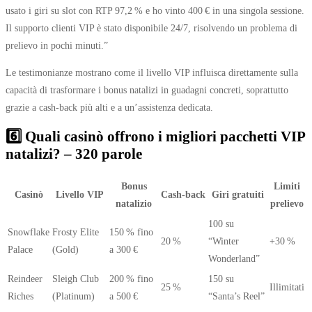
usato i giri su slot con RTP 97,2 % e ho vinto 400 € in una singola sessione.
Il supporto clienti VIP è stato disponibile 24/7, risolvendo un problema di
prelievo in pochi minuti.”
Le testimonianze mostrano come il livello VIP influisca direttamente sulla
capacità di trasformare i bonus natalizi in guadagni concreti, soprattutto
grazie a cash‑back più alti e a un’assistenza dedicata.
6️⃣ Quali casinò offrono i migliori pacchetti VIP
natalizi? – 320 parole
Bonus
Limiti
Casinò
Livello VIP
Cash‑back
Giri gratuiti
natalizio
prelievo
100 su
Snowflake
Frosty Elite
150 % fino
20 %
“Winter
+30 %
Palace
(Gold)
a 300 €
Wonderland”
Reindeer
Sleigh Club
200 % fino
150 su
25 %
Illimitati
Riches
(Platinum)
a 500 €
“Santa’s Reel”