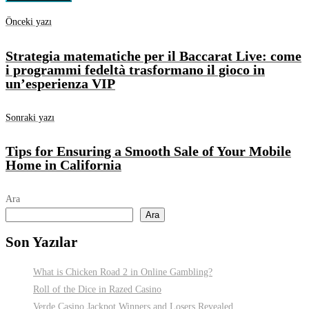
Önceki yazı
Strategia matematiche per il Baccarat Live: come
i programmi fedeltà trasformano il gioco in
un’esperienza VIP
Sonraki yazı
Tips for Ensuring a Smooth Sale of Your Mobile
Home in California
Ara
Ara
Son Yazılar
What is Chicken Road 2 in Online Gambling?
Roll of the Dice in Razed Casino
Verde Casino Jackpot Winners and Losers Revealed