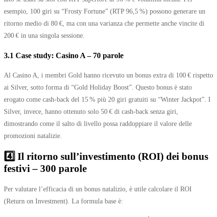
esempio, 100 giri su “Frosty Fortune” (RTP 96,5 %) possono generare un
ritorno medio di 80 €, ma con una varianza che permette anche vincite di
200 € in una singola sessione.
3.1 Case study: Casino A – 70 parole
Al Casino A, i membri Gold hanno ricevuto un bonus extra di 100 € rispetto
ai Silver, sotto forma di “Gold Holiday Boost”. Questo bonus è stato
erogato come cash‑back del 15 % più 20 giri gratuiti su “Winter Jackpot”. I
Silver, invece, hanno ottenuto solo 50 € di cash‑back senza giri,
dimostrando come il salto di livello possa raddoppiare il valore delle
promozioni natalizie.
4️⃣ Il ritorno sull’investimento (ROI) dei bonus
festivi – 300 parole
Per valutare l’efficacia di un bonus natalizio, è utile calcolare il ROI
(Return on Investment). La formula base è: