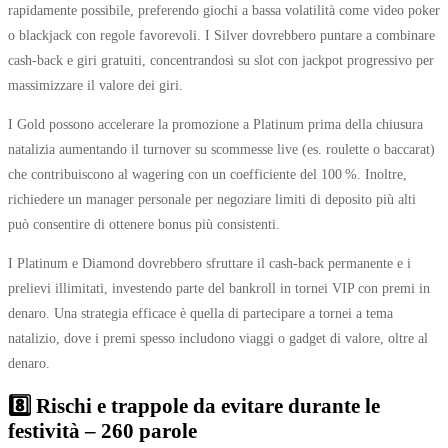
rapidamente possibile, preferendo giochi a bassa volatilità come video poker
o blackjack con regole favorevoli. I Silver dovrebbero puntare a combinare
cash‑back e giri gratuiti, concentrandosi su slot con jackpot progressivo per
massimizzare il valore dei giri.
I Gold possono accelerare la promozione a Platinum prima della chiusura
natalizia aumentando il turnover su scommesse live (es. roulette o baccarat)
che contribuiscono al wagering con un coefficiente del 100 %. Inoltre,
richiedere un manager personale per negoziare limiti di deposito più alti
può consentire di ottenere bonus più consistenti.
I Platinum e Diamond dovrebbero sfruttare il cash‑back permanente e i
prelievi illimitati, investendo parte del bankroll in tornei VIP con premi in
denaro. Una strategia efficace è quella di partecipare a tornei a tema
natalizio, dove i premi spesso includono viaggi o gadget di valore, oltre al
denaro.
8️⃣ Rischi e trappole da evitare durante le
festività – 260 parole