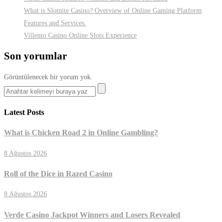
What is Slotnite Casino? Overview of Online Gaming Platform
Features and Services.
Villento Casino Online Slots Experience
Son yorumlar
Görüntülenecek bir yorum yok.
Latest Posts
What is Chicken Road 2 in Online Gambling?
8 Ağustos 2026
Roll of the Dice in Razed Casino
8 Ağustos 2026
Verde Casino Jackpot Winners and Losers Revealed