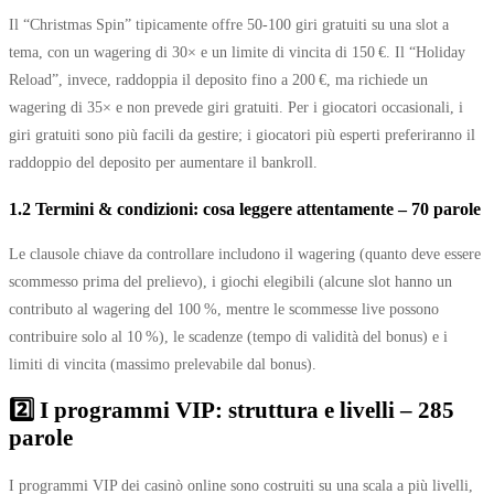
Il “Christmas Spin” tipicamente offre 50‑100 giri gratuiti su una slot a
tema, con un wagering di 30× e un limite di vincita di 150 €. Il “Holiday
Reload”, invece, raddoppia il deposito fino a 200 €, ma richiede un
wagering di 35× e non prevede giri gratuiti. Per i giocatori occasionali, i
giri gratuiti sono più facili da gestire; i giocatori più esperti preferiranno il
raddoppio del deposito per aumentare il bankroll.
1.2 Termini & condizioni: cosa leggere attentamente – 70 parole
Le clausole chiave da controllare includono il wagering (quanto deve essere
scommesso prima del prelievo), i giochi elegibili (alcune slot hanno un
contributo al wagering del 100 %, mentre le scommesse live possono
contribuire solo al 10 %), le scadenze (tempo di validità del bonus) e i
limiti di vincita (massimo prelevabile dal bonus).
2️⃣ I programmi VIP: struttura e livelli – 285
parole
I programmi VIP dei casinò online sono costruiti su una scala a più livelli,