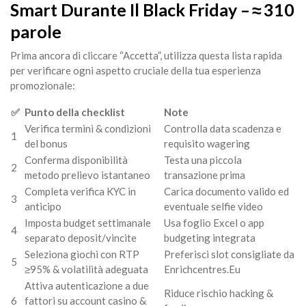
Smart Durante Il Black Friday – ≈ 310
parole
Prima ancora di cliccare “Accetta”, utilizza questa lista rapida
per verificare ogni aspetto cruciale della tua esperienza
promozionale:
✅
Punto della checklist
Note
Verifica termini & condizioni
Controlla data scadenza e
1
del bonus
requisito wagering
Conferma disponibilità
Testa una piccola
2
metodo prelievo istantaneo
transazione prima
Completa verifica KYC in
Carica documento valido ed
3
anticipo
eventuale selfie video
Imposta budget settimanale
Usa foglio Excel o app
4
separato deposit/vincite
budgeting integrata
Seleziona giochi con RTP
Preferisci slot consigliate da
5
≥95% & volatilità adeguata
Enrichcentres.Eu
Attiva autenticazione a due
Riduce rischio hacking &
6
fattori su account casino &