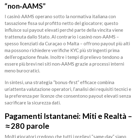
“non‑AAMS”
I casinò AAMS operano sotto la normativa italiana con
tassazione fissa sul profitto netto del giocatore; questo
influisce sui payout elevati perché parte della vincita viene
trattenuta dallo Stato. Al contrario i casinò non‑AAMS –
spesso licenziati da Curaçao o Malta – offrono payout più alti
ma possono richiedere verifiche KYC più stringenti prima
dell’erogazione finale. Inoltre i tempi di prelievo tendono a
essere più brevi nei siti non‑AAMS grazie a processi interni
meno burocratici.
In sintesi, una strategia “bonus‑first” efficace combina
un’attenta valutazione operatori, l’analisi dei requisiti tecnici e
la preferenza per licenze che consentono payout elevati senza
sacrificare la sicurezza dati.
Pagamenti Istantanei: Miti e Realtà –
≈ 280 parole
Molti giocatori credono che tutti i prelievi “same‑day” siano