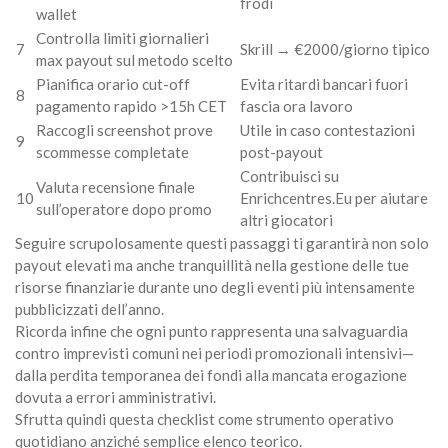
frodi
wallet
Controlla limiti giornalieri
7
Skrill → €2000/giorno tipico
max payout sul metodo scelto
Pianifica orario cut-off
Evita ritardi bancari fuori
8
pagamento rapido >15h CET
fascia ora lavoro
Raccogli screenshot prove
Utile in caso contestazioni
9
scommesse completate
post-payout
Contribuisci su
Valuta recensione finale
10
Enrichcentres.Eu per aiutare
sull’operatore dopo promo
altri giocatori
Seguire scrupolosamente questi passaggi ti garantirà non solo
payout elevati ma anche tranquillità nella gestione delle tue
risorse finanziarie durante uno degli eventi più intensamente
pubblicizzati dell’anno.
Ricorda infine che ogni punto rappresenta una salvaguardia
contro imprevisti comuni nei periodi promozionali intensivi—
dalla perdita temporanea dei fondi alla mancata erogazione
dovuta a errori amministrativi.
Sfrutta quindi questa checklist come strumento operativo
quotidiano anziché semplice elenco teorico.