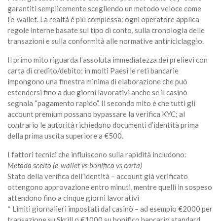
garantiti semplicemente scegliendo un metodo veloce come
l’e‑wallet. La realtà è più complessa: ogni operatore applica
regole interne basate sul tipo di conto, sulla cronologia delle
transazioni e sulla conformità alle normative antiriciclaggio.
Il primo mito riguarda l’assoluta immediatezza dei prelievi con
carta di credito/debito; in molti Paesi le reti bancarie
impongono una finestra minima di elaborazione che può
estendersi fino a due giorni lavorativi anche se il casinò
segnala “pagamento rapido”. Il secondo mito è che tutti gli
account premium possano bypassare la verifica KYC; al
contrario le autorità richiedono documenti d’identità prima
della prima uscita superiore a €500.
I fattori tecnici che influiscono sulla rapidità includono:
Metodo scelto (e‑wallet vs bonifico vs carta)
Stato della verifica dell’identità – account già verificato
ottengono approvazione entro minuti, mentre quelli in sospeso
attendono fino a cinque giorni lavorativi
* Limiti giornalieri impostati dal casinò – ad esempio €2000 per
transazione su Skrill o €1000 su bonifico bancario standard