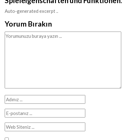
Spieleigenschaften und Funktionen.
Auto-generated excerpt ..
Yorum Bırakın