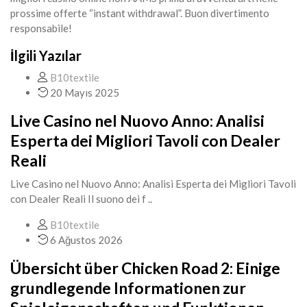
prossime offerte “instant withdrawal”. Buon divertimento
responsabile!
İlgili Yazılar
B10textile
20 Mayıs 2025
Live Casino nel Nuovo Anno: Analisi
Esperta dei Migliori Tavoli con Dealer
Reali
Live Casino nel Nuovo Anno: Analisi Esperta dei Migliori Tavoli
con Dealer Reali Il suono dei f ..
B10textile
6 Ağustos 2026
Übersicht über Chicken Road 2: Einige
grundlegende Informationen zur