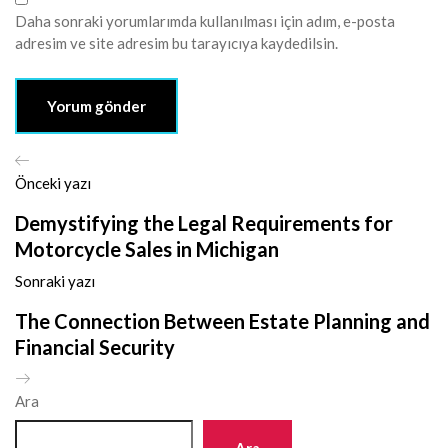
Daha sonraki yorumlarımda kullanılması için adım, e-posta
adresim ve site adresim bu tarayıcıya kaydedilsin.
Önceki yazı
Demystifying the Legal Requirements for
Motorcycle Sales in Michigan
Sonraki yazı
The Connection Between Estate Planning and
Financial Security
Ara