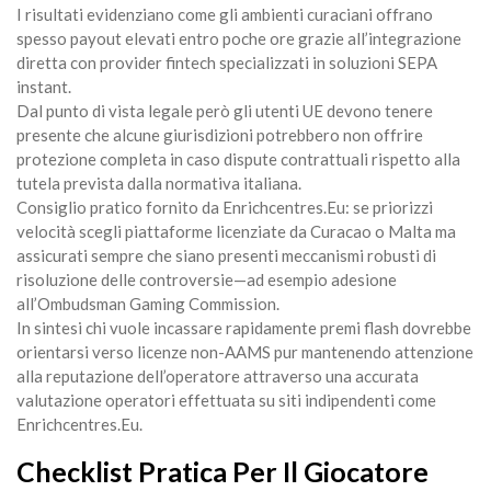
I risultati evidenziano come gli ambienti curaciani offrano
spesso payout elevati entro poche ore grazie all’integrazione
diretta con provider fintech specializzati in soluzioni SEPA
instant.
Dal punto di vista legale però gli utenti UE devono tenere
presente che alcune giurisdizioni potrebbero non offrire
protezione completa in caso dispute contrattuali rispetto alla
tutela prevista dalla normativa italiana.
Consiglio pratico fornito da Enrichcentres.Eu: se priorizzi
velocità scegli piattaforme licenziate da Curacao o Malta ma
assicurati sempre che siano presenti meccanismi robusti di
risoluzione delle controversie—ad esempio adesione
all’Ombudsman Gaming Commission.
In sintesi chi vuole incassare rapidamente premi flash dovrebbe
orientarsi verso licenze non-AAMS pur mantenendo attenzione
alla reputazione dell’operatore attraverso una accurata
valutazione operatori effettuata su siti indipendenti come
Enrichcentres.Eu.
Checklist Pratica Per Il Giocatore