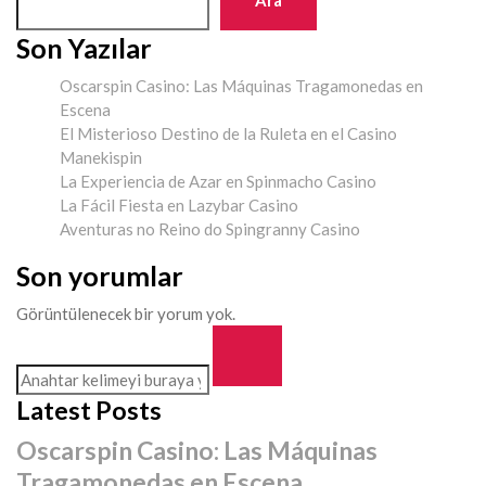
Ara
Son Yazılar
Oscarspin Casino: Las Máquinas Tragamonedas en
Escena
El Misterioso Destino de la Ruleta en el Casino
Manekispin
La Experiencia de Azar en Spinmacho Casino
La Fácil Fiesta en Lazybar Casino
Aventuras no Reino do Spingranny Casino
Son yorumlar
Görüntülenecek bir yorum yok.
Latest Posts
Oscarspin Casino: Las Máquinas
Tragamonedas en Escena