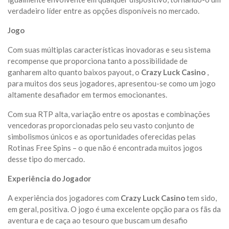
verdadeiro líder entre as opções disponíveis no mercado.
Jogo
Com suas múltiplas características inovadoras e seu sistema
recompense que proporciona tanto a possibilidade de
ganharem alto quanto baixos payout, o
Crazy Luck Casino
,
para muitos dos seus jogadores, apresentou-se como um jogo
altamente desafiador em termos emocionantes.
Com sua RTP alta, variação entre os apostas e combinações
vencedoras proporcionadas pelo seu vasto conjunto de
simbolismos únicos e as oportunidades oferecidas pelas
Rotinas Free Spins – o que não é encontrada muitos jogos
desse tipo do mercado.
Experiência do Jogador
A experiência dos jogadores com
Crazy Luck Casino
tem sido,
em geral, positiva. O jogo é uma excelente opção para os fãs da
aventura e de caça ao tesouro que buscam um desafio