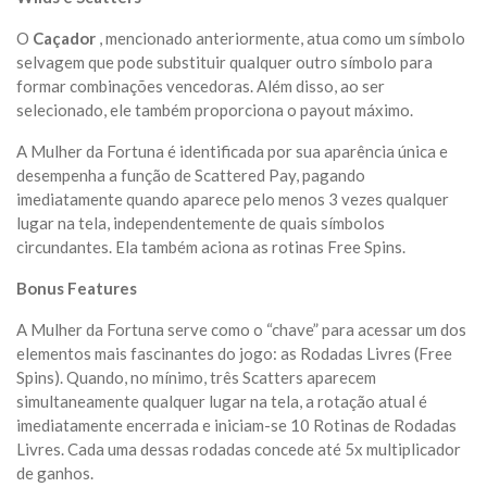
O
Caçador
, mencionado anteriormente, atua como um símbolo
selvagem que pode substituir qualquer outro símbolo para
formar combinações vencedoras. Além disso, ao ser
selecionado, ele também proporciona o payout máximo.
A Mulher da Fortuna é identificada por sua aparência única e
desempenha a função de Scattered Pay, pagando
imediatamente quando aparece pelo menos 3 vezes qualquer
lugar na tela, independentemente de quais símbolos
circundantes. Ela também aciona as rotinas Free Spins.
Bonus Features
A Mulher da Fortuna serve como o “chave” para acessar um dos
elementos mais fascinantes do jogo: as Rodadas Livres (Free
Spins). Quando, no mínimo, três Scatters aparecem
simultaneamente qualquer lugar na tela, a rotação atual é
imediatamente encerrada e iniciam-se 10 Rotinas de Rodadas
Livres. Cada uma dessas rodadas concede até 5x multiplicador
de ganhos.