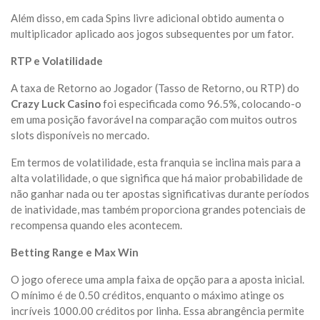
Além disso, em cada Spins livre adicional obtido aumenta o
multiplicador aplicado aos jogos subsequentes por um fator.
RTP e Volatilidade
A taxa de Retorno ao Jogador (Tasso de Retorno, ou RTP) do
Crazy Luck Casino
foi especificada como 96.5%, colocando-o
em uma posição favorável na comparação com muitos outros
slots disponíveis no mercado.
Em termos de volatilidade, esta franquia se inclina mais para a
alta volatilidade, o que significa que há maior probabilidade de
não ganhar nada ou ter apostas significativas durante períodos
de inatividade, mas também proporciona grandes potenciais de
recompensa quando eles acontecem.
Betting Range e Max Win
O jogo oferece uma ampla faixa de opção para a aposta inicial.
O mínimo é de 0.50 créditos, enquanto o máximo atinge os
incríveis 1000.00 créditos por linha. Essa abrangência permite