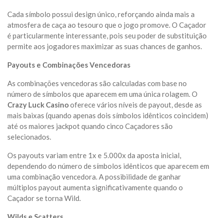
Cada símbolo possui design único, reforçando ainda mais a
atmosfera de caça ao tesouro que o jogo promove. O Caçador
é particularmente interessante, pois seu poder de substituição
permite aos jogadores maximizar as suas chances de ganhos.
Payouts e Combinações Vencedoras
As combinações vencedoras são calculadas com base no
número de símbolos que aparecem em uma única rolagem. O
Crazy Luck Casino
oferece vários níveis de payout, desde as
mais baixas (quando apenas dois símbolos idênticos coincidem)
até os maiores jackpot quando cinco Caçadores são
selecionados.
Os payouts variam entre 1x e 5.000x da aposta inicial,
dependendo do número de símbolos idênticos que aparecem em
uma combinação vencedora. A possibilidade de ganhar
múltiplos payout aumenta significativamente quando o
Caçador se torna Wild.
Wilds e Scatters