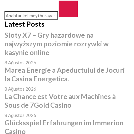
Latest Posts
Sloty X7 – Gry hazardowe na
najwyższym poziomie rozrywki w
kasynie online
8 Ağustos 2026
Marea Energie a Apeductului de Jocuri
la Casina Energetica.
8 Ağustos 2026
La Chance est Votre aux Machines à
Sous de 7Gold Casino
8 Ağustos 2026
Glücksspiel Erfahrungen im Immerion
Casino