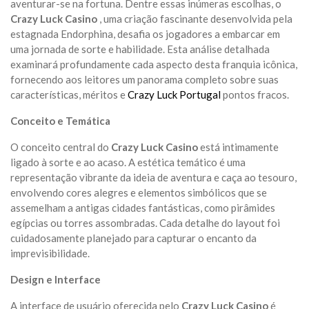
aventurar-se na fortuna. Dentre essas inúmeras escolhas, o
Crazy Luck Casino
, uma criação fascinante desenvolvida pela
estagnada Endorphina, desafia os jogadores a embarcar em
uma jornada de sorte e habilidade. Esta análise detalhada
examinará profundamente cada aspecto desta franquia icônica,
fornecendo aos leitores um panorama completo sobre suas
características, méritos e
Crazy Luck Portugal
pontos fracos.
Conceito e Temática
O conceito central do
Crazy Luck Casino
está intimamente
ligado à sorte e ao acaso. A estética temático é uma
representação vibrante da ideia de aventura e caça ao tesouro,
envolvendo cores alegres e elementos simbólicos que se
assemelham a antigas cidades fantásticas, como pirâmides
egípcias ou torres assombradas. Cada detalhe do layout foi
cuidadosamente planejado para capturar o encanto da
imprevisibilidade.
Design e Interface
A interface de usuário oferecida pelo
Crazy Luck Casino
é