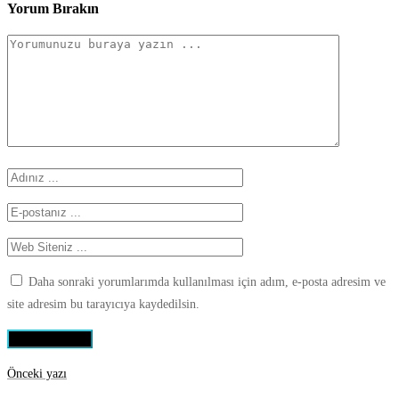
Yorum Bırakın
Daha sonraki yorumlarımda kullanılması için adım, e-posta adresim ve
site adresim bu tarayıcıya kaydedilsin.
Önceki yazı