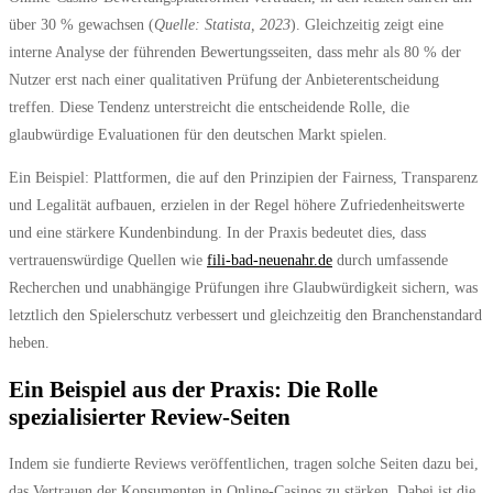
über 30 % gewachsen (
Quelle: Statista, 2023
). Gleichzeitig zeigt eine
interne Analyse der führenden Bewertungsseiten, dass mehr als 80 % der
Nutzer erst nach einer qualitativen Prüfung der Anbieterentscheidung
treffen. Diese Tendenz unterstreicht die entscheidende Rolle, die
glaubwürdige Evaluationen für den deutschen Markt spielen.
Ein Beispiel: Plattformen, die auf den Prinzipien der Fairness, Transparenz
und Legalität aufbauen, erzielen in der Regel höhere Zufriedenheitswerte
und eine stärkere Kundenbindung. In der Praxis bedeutet dies, dass
vertrauenswürdige Quellen wie
fili-bad-neuenahr.de
durch umfassende
Recherchen und unabhängige Prüfungen ihre Glaubwürdigkeit sichern, was
letztlich den Spielerschutz verbessert und gleichzeitig den Branchenstandard
heben.
Ein Beispiel aus der Praxis: Die Rolle
spezialisierter Review-Seiten
Indem sie fundierte Reviews veröffentlichen, tragen solche Seiten dazu bei,
das Vertrauen der Konsumenten in Online-Casinos zu stärken. Dabei ist die