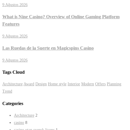
9 Ağustos 2026
What is Nine Casino? Overview of Online Gaming Platform
Features
9 Ağustos 2026
Las Ruedas de la Suerte en Magicspins Casino
9 Ağustos 2026
Tags Cloud
Architecture
Award
Design
Home style
Interior
Modern
Offers
Planning
Trend
Categories
Architecture
2
casino
8
casino utan svensk licens
1