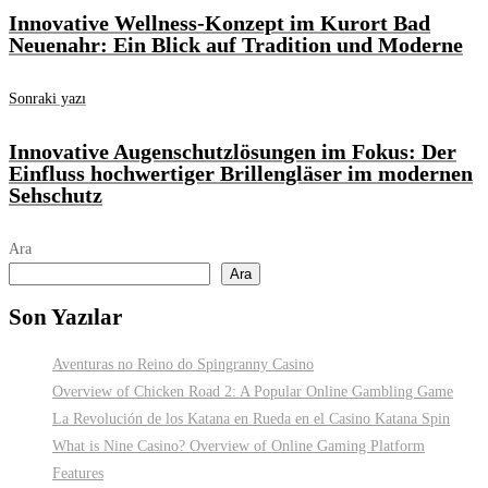
Innovative Wellness-Konzept im Kurort Bad
Neuenahr: Ein Blick auf Tradition und Moderne
Sonraki yazı
Innovative Augenschutzlösungen im Fokus: Der
Einfluss hochwertiger Brillengläser im modernen
Sehschutz
Ara
Ara
Son Yazılar
Aventuras no Reino do Spingranny Casino
Overview of Chicken Road 2: A Popular Online Gambling Game
La Revolución de los Katana en Rueda en el Casino Katana Spin
What is Nine Casino? Overview of Online Gaming Platform
Features