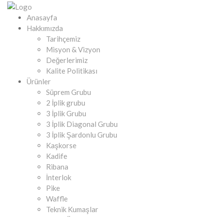
Anasayfa
Hakkımızda
Tarihçemiz
Misyon & Vizyon
Değerlerimiz
Kalite Politikası
Ürünler
Süprem Grubu
2 İplik grubu
3 İplik Grubu
3 İplik Diagonal Grubu
3 İplik Şardonlu Grubu
Kaşkorse
Kadife
Ribana
İnterlok
Pike
Waffle
Teknik Kumaşlar