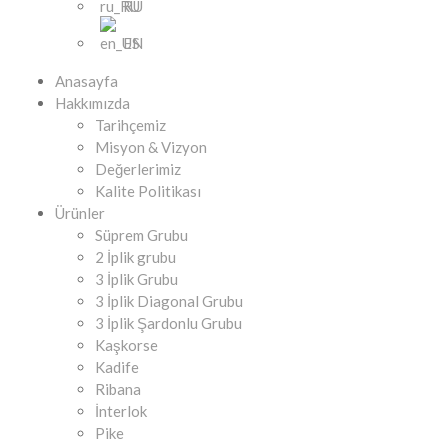
RU
EN
Anasayfa
Hakkımızda
Tarihçemiz
Misyon & Vizyon
Değerlerimiz
Kalite Politikası
Ürünler
Süprem Grubu
2 İplik grubu
3 İplik Grubu
3 İplik Diagonal Grubu
3 İplik Şardonlu Grubu
Kaşkorse
Kadife
Ribana
İnterlok
Pike