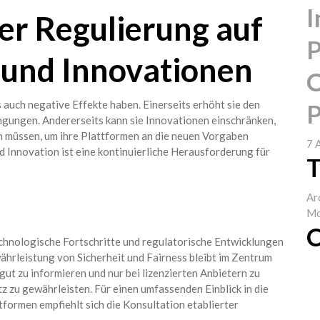
I
r Regulierung auf
P
t und Innovationen
O
 auch negative Effekte haben. Einerseits erhöht sie den
P
ingungen. Andererseits kann sie Innovationen einschränken,
 müssen, um ihre Plattformen an die neuen Vorgaben
7 
 Innovation ist eine kontinuierliche Herausforderung für
T
Ar
Mo
C
echnologische Fortschritte und regulatorische Entwicklungen
ährleistung von Sicherheit und Fairness bleibt im Zentrum
 gut zu informieren und nur bei lizenzierten Anbietern zu
z zu gewährleisten. Für einen umfassenden Einblick in die
formen empfiehlt sich die Konsultation etablierter