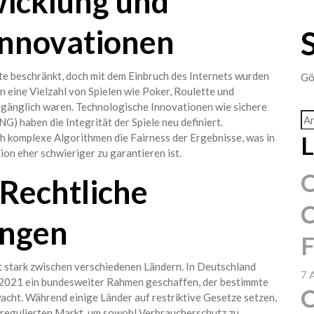
wicklung und
Innovationen
te beschränkt, doch mit dem Einbruch des Internets wurden
Gö
n eine Vielzahl von Spielen wie Poker, Roulette und
ugänglich waren. Technologische Innovationen wie sichere
) haben die Integrität der Spiele neu definiert.
L
 komplexe Algorithmen die Fairness der Ergebnisse, was in
on eher schwieriger zu garantieren ist.
O
 Rechtliche
C
ngen
F
t stark zwischen verschiedenen Ländern. In Deutschland
7 
 2021 ein bundesweiter Rahmen geschaffen, der bestimmte
O
acht. Während einige Länder auf restriktive Gesetze setzen,
n regulierten Markt, um sowohl Verbraucherschutz zu