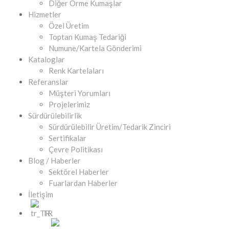
Diğer Örme Kumaşlar
Hizmetler
Özel Üretim
Toptan Kumaş Tedariği
Numune/Kartela Gönderimi
Kataloglar
Renk Kartelaları
Referanslar
Müşteri Yorumları
Projelerimiz
Sürdürülebilirlik
Sürdürülebilir Üretim/Tedarik Zinciri
Sertifikalar
Çevre Politikası
Blog / Haberler
Sektörel Haberler
Fuarlardan Haberler
İletişim
TR