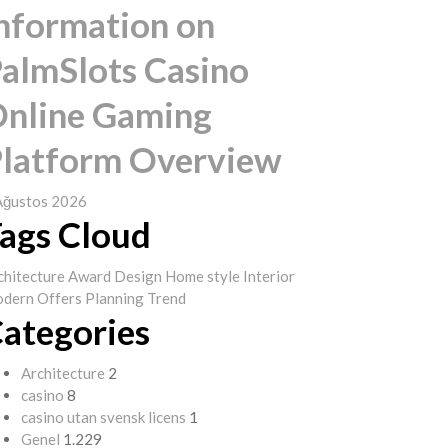
nformation on
almSlots Casino
nline Gaming
latform Overview
Ağustos 2026
ags Cloud
chitecture
Award
Design
Home style
Interior
dern
Offers
Planning
Trend
ategories
Architecture
2
casino
8
casino utan svensk licens
1
Genel
1.229