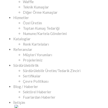
Waffle
Teknik Kumaşlar
Diğer Örme Kumaşlar
Hizmetler
Özel Üretim
Toptan Kumaş Tedariği
Numune/Kartela Gönderimi
Kataloglar
Renk Kartelaları
Referanslar
Müşteri Yorumları
Projelerimiz
Sürdürülebilirlik
Sürdürülebilir Üretim/Tedarik Zinciri
Sertifikalar
Çevre Politikası
Blog / Haberler
Sektörel Haberler
Fuarlardan Haberler
İletişim