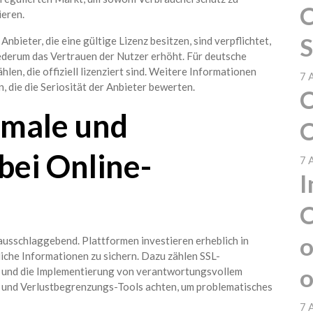
C
ieren.
S
 Anbieter, die eine gültige Lizenz besitzen, sind verpflichtet,
ederum das Vertrauen der Nutzer erhöht. Für deutsche
hlen, die offiziell lizenziert sind. Weitere Informationen
7 
n, die die Seriosität der Anbieter bewerten.
C
kmale und
C
bei Online-
7 
I
C
o
 ausschlaggebend. Plattformen investieren erheblich in
he Informationen zu sichern. Dazu zählen SSL-
o
e und die Implementierung von verantwortungsvollem
- und Verlustbegrenzungs-Tools achten, um problematisches
7 