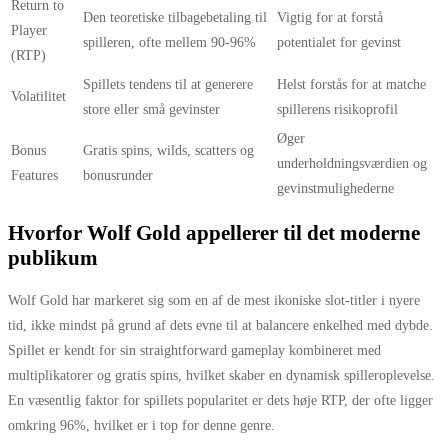
Return to
Den teoretiske tilbagebetaling til
Vigtig for at forstå
Player
spilleren, ofte mellem 90-96%
potentialet for gevinst
(RTP)
Spillets tendens til at generere
Helst forstås for at matche
Volatilitet
store eller små gevinster
spillerens risikoprofil
Øger
Bonus
Gratis spins, wilds, scatters og
underholdningsværdien og
Features
bonusrunder
gevinstmulighederne
Hvorfor Wolf Gold appellerer til det moderne
publikum
Wolf Gold har markeret sig som en af de mest ikoniske slot-titler i nyere
tid, ikke mindst på grund af dets evne til at balancere enkelhed med dybde.
Spillet er kendt for sin straightforward gameplay kombineret med
multiplikatorer og gratis spins, hvilket skaber en dynamisk spilleroplevelse.
En væsentlig faktor for spillets popularitet er dets høje RTP, der ofte ligger
omkring 96%, hvilket er i top for denne genre.