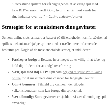
“Succesfulde spillere forstår vigtigheden af at vælge spil med
høje RTP’er såsom Wolf Gold, hvor man får mest værdi for
sine indsatser over tid.” –
Casino Industry Analyst
Strategier for at maksimere dine gevinster
Selvom online slots primært er baseret på tilfældigheder, kan forståelsen af
spillets mekanismer hjælpe spillere med at træffe mere informerede
beslutninger. Nogle af de mest anbefalede strategier inkluderer:
Fastlæg et budget:
Bestem, hvor meget du er villig til at tabe, og
hold dig til dette for at undgå overforbrug.
Vælg spil med høj RTP:
Spil som
begynd at spille Wolf Golds
online
for at maksimere dine chancer for langsigtet gevinst.
Udnyt bonusser:
Tilmeld dig casinoer, der tilbyder
velkomstbonusser, som kan forøge din spilkapital.
Vær tålmodig:
Store gevinster er sjældne, så vær tålmodig og spil
ansvarligt.