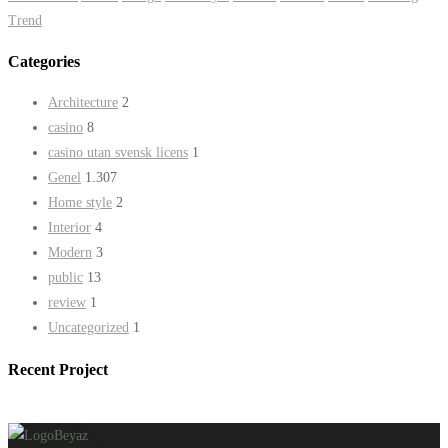
Trend
Categories
Architecture
2
casino
8
casino utan svensk licens
1
Genel
1.307
Home style
2
Interior
4
Modern
3
public
13
review
1
Uncategorized
1
Recent Project