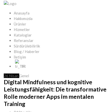
Anasayfa
Hakkımızda
Ürünler
Hizmetler
Kataloglar
Referanslar
Sürdürülebilirlik
Blog / Haberler
İletişim
TR
26
Nisan
Genel
Digital Mindfulness und kognitive
Leistungsfähigkeit: Die transformative
Rolle moderner Apps im mentalen
Training