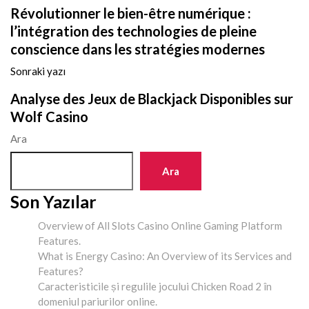
Révolutionner le bien-être numérique :
l’intégration des technologies de pleine
conscience dans les stratégies modernes
Sonraki yazı
Analyse des Jeux de Blackjack Disponibles sur
Wolf Casino
Ara
Ara
Son Yazılar
Overview of All Slots Casino Online Gaming Platform
Features.
What is Energy Casino: An Overview of its Services and
Features?
Caracteristicile și regulile jocului Chicken Road 2 în
domeniul pariurilor online.