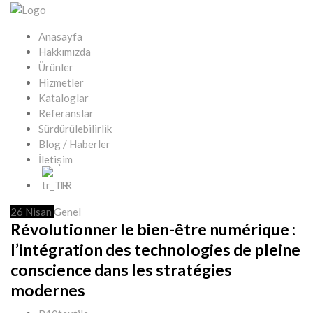
Anasayfa
Hakkımızda
Ürünler
Hizmetler
Kataloglar
Referanslar
Sürdürülebilirlik
Blog / Haberler
İletişim
TR
26
Nisan
Genel
Révolutionner le bien-être numérique :
l’intégration des technologies de pleine
conscience dans les stratégies
modernes