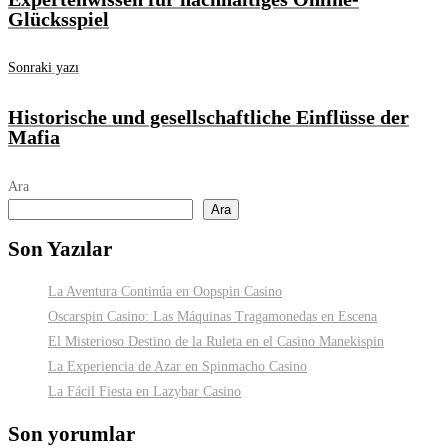
Glücksspiel
Sonraki yazı
Historische und gesellschaftliche Einflüsse der
Mafia
Ara
Ara
Son Yazılar
La Aventura Continúa en Oopspin Casino
Oscarspin Casino: Las Máquinas Tragamonedas en Escena
El Misterioso Destino de la Ruleta en el Casino Manekispin
La Experiencia de Azar en Spinmacho Casino
La Fácil Fiesta en Lazybar Casino
Son yorumlar