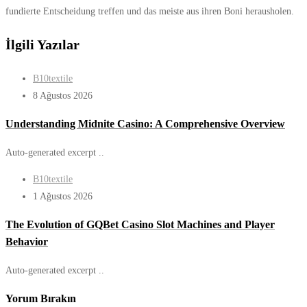
fundierte Entscheidung treffen und das meiste aus ihren Boni herausholen.
İlgili Yazılar
B10textile
8 Ağustos 2026
Understanding Midnite Casino: A Comprehensive Overview
Auto-generated excerpt ..
B10textile
1 Ağustos 2026
The Evolution of GQBet Casino Slot Machines and Player
Behavior
Auto-generated excerpt ..
Yorum Bırakın