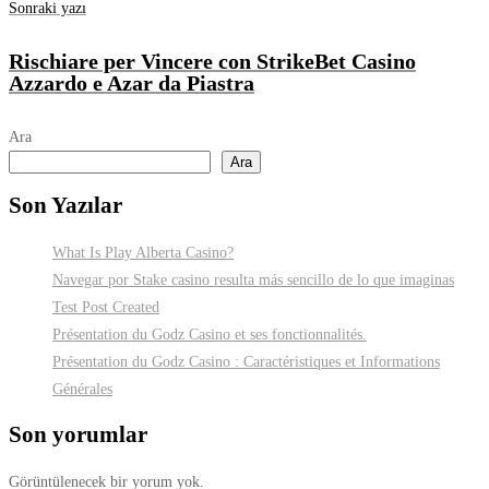
Sonraki yazı
Rischiare per Vincere con StrikeBet Casino
Azzardo e Azar da Piastra
Ara
Ara
Son Yazılar
What Is Play Alberta Casino?
Navegar por Stake casino resulta más sencillo de lo que imaginas
Test Post Created
Présentation du Godz Casino et ses fonctionnalités.
Présentation du Godz Casino : Caractéristiques et Informations
Générales
Son yorumlar
Görüntülenecek bir yorum yok.