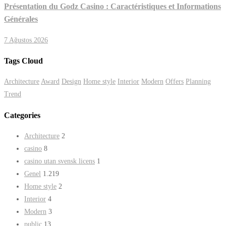
Présentation du Godz Casino : Caractéristiques et Informations
Générales
7 Ağustos 2026
Tags Cloud
Architecture
Award
Design
Home style
Interior
Modern
Offers
Planning
Trend
Categories
Architecture
2
casino
8
casino utan svensk licens
1
Genel
1.219
Home style
2
Interior
4
Modern
3
public
13