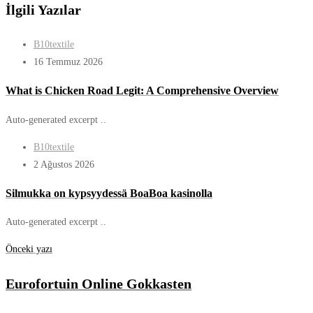
İlgili Yazılar
B10textile
16 Temmuz 2026
What is Chicken Road Legit: A Comprehensive Overview
Auto-generated excerpt ..
B10textile
2 Ağustos 2026
Silmukka on kypsyydessä BoaBoa kasinolla
Auto-generated excerpt ..
Önceki yazı
Eurofortuin Online Gokkasten