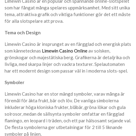
Limewin Casino är en populär och spännande online-slotspelet
som har fångat många spelares uppmärksamhet. Med sitt unika
tema, attraktiva grafik och viktiga funktioner gör det ett måste
för alla slotspelare att prova.
Tema och Design
Limewin Casino är insprunget av en färgglad och energisk plats
som kännetecknas
Limewin Casino Online
av solsken,
grönskogar och majestätiska berg. Grafikerna är detaljrika och
livliga, med skarpa linjer och vackra texturer. Spelautomaten
har ett modernt design som passar väl in i moderna slots-spel.
Symboler
Limewin Casino har en stor mängd symboler, varav många är
föremål för äkta frukt, bär och löv. De vanliga simbolerna
inkluderar höga kloniska frukter, blåbär, gröna lökar och gula
solrosor, medan de sällsynta symboler omfattar en färgglad
flamingo, en leopard i träden, och ett par hälsosamt sejande val.
De flesta symbolerna ger utbetalningar för 2 till 5 liknande
symboler på linjen.