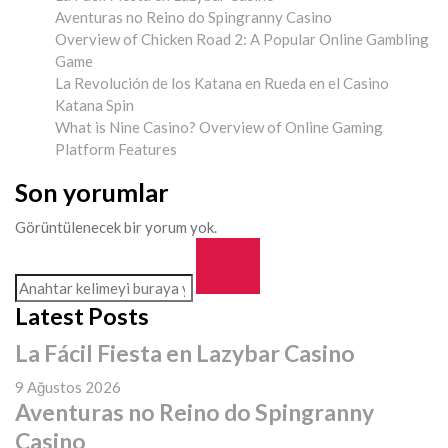
Aventuras no Reino do Spingranny Casino
Overview of Chicken Road 2: A Popular Online Gambling
Game
La Revolución de los Katana en Rueda en el Casino
Katana Spin
What is Nine Casino? Overview of Online Gaming
Platform Features
Son yorumlar
Görüntülenecek bir yorum yok.
Latest Posts
La Fácil Fiesta en Lazybar Casino
9 Ağustos 2026
Aventuras no Reino do Spingranny
Casino