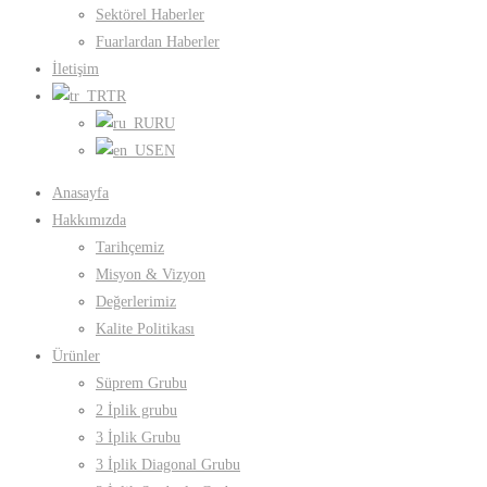
Sektörel Haberler
Fuarlardan Haberler
İletişim
TR
RU
EN
Anasayfa
Hakkımızda
Tarihçemiz
Misyon & Vizyon
Değerlerimiz
Kalite Politikası
Ürünler
Süprem Grubu
2 İplik grubu
3 İplik Grubu
3 İplik Diagonal Grubu