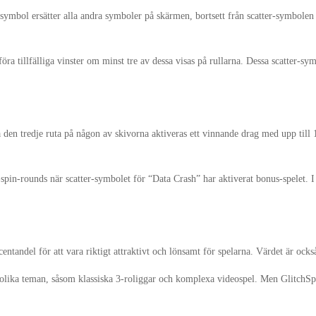
symbol ersätter alla andra symboler på skärmen, bortsett från scatter-symbolen
a tillfälliga vinster om minst tre av dessa visas på rullarna. Dessa scatter-symb
den tredje ruta på någon av skivorna aktiveras ett vinnande drag med upp till 1
spin-rounds när scatter-symbolet för “Data Crash” har aktiverat bonus-spelet. I 
ntandel för att vara riktigt attraktivt och lönsamt för spelarna. Värdet är ocks
a olika teman, såsom klassiska 3-roliggar och komplexa videospel. Men GlitchS