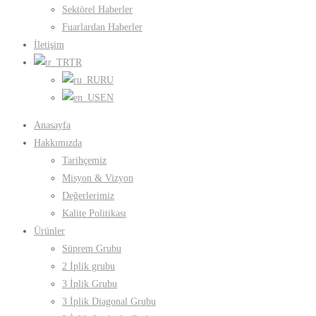
Sektörel Haberler
Fuarlardan Haberler
İletişim
TR
RU
EN
Anasayfa
Hakkımızda
Tarihçemiz
Misyon & Vizyon
Değerlerimiz
Kalite Politikası
Ürünler
Süprem Grubu
2 İplik grubu
3 İplik Grubu
3 İplik Diagonal Grubu