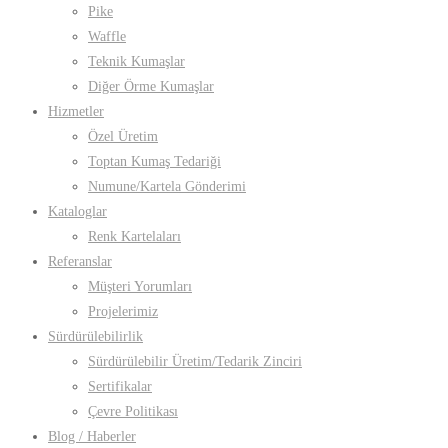
Pike
Waffle
Teknik Kumaşlar
Diğer Örme Kumaşlar
Hizmetler
Özel Üretim
Toptan Kumaş Tedariği
Numune/Kartela Gönderimi
Kataloglar
Renk Kartelaları
Referanslar
Müşteri Yorumları
Projelerimiz
Sürdürülebilirlik
Sürdürülebilir Üretim/Tedarik Zinciri
Sertifikalar
Çevre Politikası
Blog / Haberler