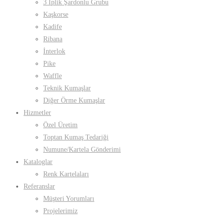
3 İplik Şardonlu Grubu
Kaşkorse
Kadife
Ribana
İnterlok
Pike
Waffle
Teknik Kumaşlar
Diğer Örme Kumaşlar
Hizmetler
Özel Üretim
Toptan Kumaş Tedariği
Numune/Kartela Gönderimi
Kataloglar
Renk Kartelaları
Referanslar
Müşteri Yorumları
Projelerimiz