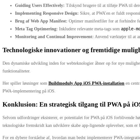
Guiding Users Effectively:
Tilskynd brugere til at tilføje PWA til de
Implementing Responsive Design:
Sikre, at PWA’en er fuldt responsi
Brug af Web App Manifest:
Optimer manifestfiler for at forhindre fej
apple-m
Meta Tag Optimering:
Inkludere relevante meta-tags som
Monitoring and Continual Improvement:
Anvend værktøjer til at a
Technologiske innovationer og fremtidige mulig
Den dynamiske udvikling inden for webteknologier åbner op for nye mulighede
funktionaliteter.
Her spiller løsninger som
Buildmoduly App iOS PWA-installation
en centr
PWA-implementering på iOS.
Konklusion: En strategisk tilgang til PWA på iO
Selvom udfordringer eksisterer, er potentialet for PWA på iOS forblivende høj
teknologiske fremskridt kan udviklere skabe app-lignende oplevelser, som er 
For en dybere forståelse af, hvordan man bedst implementerer PWA-integratio