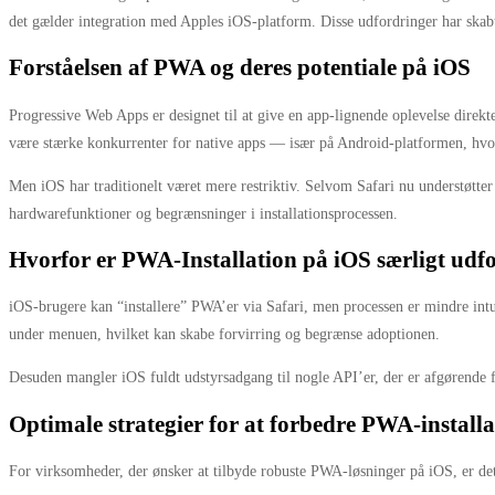
det gælder integration med Apples iOS-platform. Disse udfordringer har skabt
Forståelsen af PWA og deres potentiale på iOS
Progressive Web Apps er designet til at give en app-lignende oplevelse direkt
være stærke konkurrenter for native apps — især på Android-platformen, hvor
Men iOS har traditionelt været mere restriktiv. Selvom Safari nu understøtte
hardwarefunktioner og begrænsninger i installationsprocessen.
Hvorfor er PWA-Installation på iOS særligt udf
iOS-brugere kan “installere” PWA’er via Safari, men processen er mindre in
under menuen, hvilket kan skabe forvirring og begrænse adoptionen.
Desuden mangler iOS fuldt udstyrsadgang til nogle API’er, der er afgørende fo
Optimale strategier for at forbedre PWA-install
For virksomheder, der ønsker at tilbyde robuste PWA-løsninger på iOS, er det 