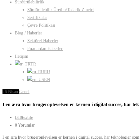
Sürdürülebilirlik
Sürdürülebilir Üretim/Tedarik Zinciri
Sertifikalar
Çevre Politikası
Blog / Haberler
Sektörel Haberler
Fuarlardan Haberler
İletişim
TR
RU
EN
26
Nisan
Genel
I en æra hvor brugeroplevelsen er kernen i digital succes, har 
B10textile
0 Yorumlar
I en æra hvor brugeroplevelsen er kernen i digital succes, har teknologier 