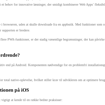
 et behov for innovative løsninger, der smidigt kombinerer Web Apps’ fleksibili
e i browseren, uden at skulle downloade fra en appbutik. Med funktioner som off
 supporten er bredere.
r flere PWA-funktioner, er der stadig væsentlige begrænsninger, der kan påvirk
ordrende?
tuitiv end på Android. Komponenten nødvendige for en problemfri installations
r total native-oplevelse, hvilket stiller krav til udvikleren om at optimere bru
ationen på iOS
vigtigt at kende til en række bedste praksisser: