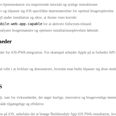
res hjemmeskærm via inspirerende tutorials og synlige instruktioner.
v og tilpasser sig iOS-specifikke skærmstørrelser for optimal brugeroplevelse.
l under installation og sikre, at ikoner vises korrekt.
obile-web-app-capable
for at aktivere fullscreen-tilstand.
nalysere brugermønstre og optimere installationsoplevelsen løbende.
heder
r for iOS-PWA integration. For eksempel arbejder Apple på at forbedre API-unde
al rolle i at forklare og demonstrere, hvordan man bedst tilpasser sig disse ænd
S
t, især for virksomheder, der søger hurtige, innovative og brugervenlige løsni
både tilgængelige og effektive.
n på iOS, anbefales det at besøge Buildmoduly App iOS PWA-installation, hvor 