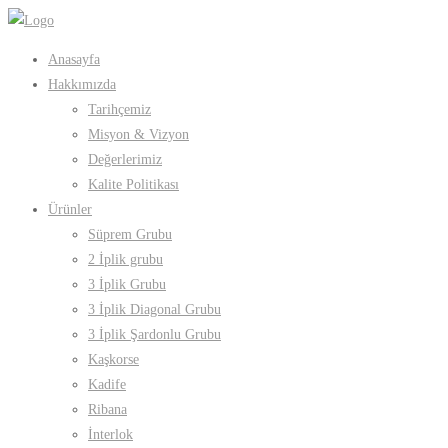
Anasayfa
Hakkımızda
Tarihçemiz
Misyon & Vizyon
Değerlerimiz
Kalite Politikası
Ürünler
Süprem Grubu
2 İplik grubu
3 İplik Grubu
3 İplik Diagonal Grubu
3 İplik Şardonlu Grubu
Kaşkorse
Kadife
Ribana
İnterlok