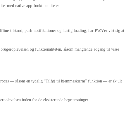
tet med native app-funktionaliteter.
line-tilstand, push-notifikationer og hurtig loading, har PWA’er vist sig at
e brugeroplevelsen og funktionaliteten, såsom manglende adgang til visse
proces — såsom en tydelig “Tilføj til hjemmeskærm” funktion — er skjult
geroplevelsen inden for de eksisterende begrænsninger.