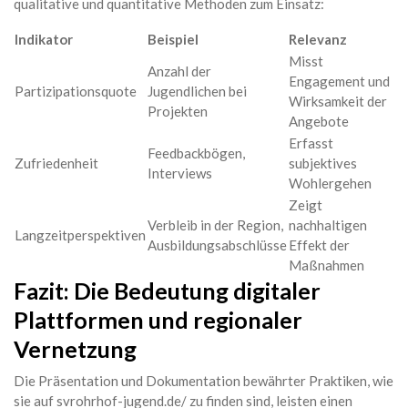
qualitative und quantitative Methoden zum Einsatz:
Indikator
Beispiel
Relevanz
Misst
Anzahl der
Engagement und
Partizipationsquote
Jugendlichen bei
Wirksamkeit der
Projekten
Angebote
Erfasst
Feedbackbögen,
Zufriedenheit
subjektives
Interviews
Wohlergehen
Zeigt
Verbleib in der Region,
nachhaltigen
Langzeitperspektiven
Ausbildungsabschlüsse
Effekt der
Maßnahmen
Fazit: Die Bedeutung digitaler
Plattformen und regionaler
Vernetzung
Die Präsentation und Dokumentation bewährter Praktiken, wie
sie auf svrohrhof-jugend.de/ zu finden sind, leisten einen