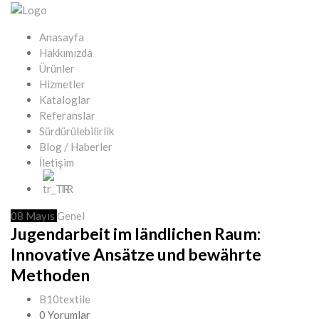
Anasayfa
Hakkımızda
Ürünler
Hizmetler
Kataloglar
Referanslar
Sürdürülebilirlik
Blog / Haberler
İletişim
TR
08
Mayıs
Genel
Jugendarbeit im ländlichen Raum:
Innovative Ansätze und bewährte
Methoden
B10textile
0 Yorumlar