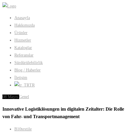
Anasayfa
Hakkımızda
Ürünler
Hizmetler
Kataloglar
Referanslar
Sürdürülebilirlik
Blog / Haberler
İletişim
TR
08
Mayıs
Genel
Innovative Logistiklösungen im digitalen Zeitalter: Die Rolle
von Fahr- und Transportmanagement
B10textile