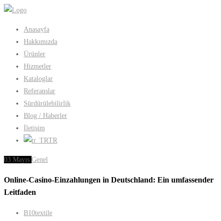
Anasayfa
Hakkımızda
Ürünler
Hizmetler
Kataloglar
Referanslar
Sürdürülebilirlik
Blog / Haberler
İletişim
TR
03
Mayıs
Genel
Online-Casino-Einzahlungen in Deutschland: Ein umfassender
Leitfaden
B10textile