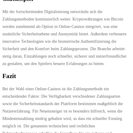
Mit der fortschreitenden Digitalisierung entwickeln sich die
Zahlungsmethoden kontinuierlich weiter. Kryptowährungen wie Bitcoin
werden zunehmend als Option in Online-Casinos integriert, was eine
zusätzliche Sicherheitsebene und Anonymität bietet. Außerdem verbessern
innovative Technologien wie die biometrische Authentifizierung die
Sicherheit und den Komfort beim Zahlungsprozess. Die Branche arbeitet
stetig daran, Einzahlungen noch schneller, sicherer und nutzerfreundlicher
zu gestalten, um den Spielern bessere Erfahrungen zu bieten.
Fazit
Bei der Wahl eines Online-Casinos ist die Zahlungsmethode ein
entscheidender Faktor. Die Verfügbarkeit verschiedener Zahlungsarten
sowie die Sicherheitsstandards der Plattform bestimmen maßgeblich die
Nutzererfahrung. Für Neueinsteiger ist es besonders hilfreich, wenn die
Mindesteinzahlung niedrig gehalten wird, so dass ein schneller Einstieg
möglich ist. Die genannten technischen und rechtlichen