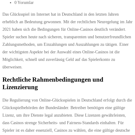
0 Yorumlar
Das Glücksspiel im Internet hat in Deutschland in den letzten Jahren
erheblich an Bedeutung gewonnen. Mit der rechtlichen Neuregelung im Jahr
2021 haben sich die Bedingungen für Online-Casinos deutlich verändert.
Spieler suchen heute nach sicheren, transparenten und benutzerfreundlichen
Zahlungsmethoden, um Einzahlungen und Auszahlungen zu tätigen. Einer
der wichtigsten Aspekte bei der Auswahl eines Online-Casinos ist die
Möglichkeit, schnell und zuverlässig Geld auf das Spielerkonto zu
überweisen.
Rechtliche Rahmenbedingungen und
Lizenzierung
Die Regulierung von Online-Glücksspielen in Deutschland erfolgt durch die
Glücksspielbehörden der Bundesländer. Betreiber benötigen eine gültige
Lizenz, um ihre Dienste legal anzubieten. Diese Lizenzen gewährleisten,
dass Casinos strenge Sicherheits- und Fairness-Standards einhalten. Für
Spieler ist es daher essenziell, Casinos zu wählen, die eine gültige deutsche