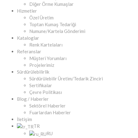
Diğer Örme Kumaşlar
Hizmetler
Özel Üretim
Toptan Kumaş Tedariği
Numune/Kartela Gönderimi
Kataloglar
Renk Kartelaları
Referanslar
Müşteri Yorumları
Projelerimiz
Sürdürülebilirlik
Sürdürülebilir Üretim/Tedarik Zinciri
Sertifikalar
Çevre Politikası
Blog / Haberler
Sektörel Haberler
Fuarlardan Haberler
İletişim
TR
RU