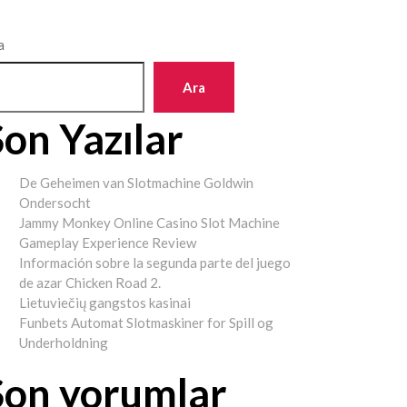
a
Ara
Son Yazılar
De Geheimen van Slotmachine Goldwin
Ondersocht
Jammy Monkey Online Casino Slot Machine
Gameplay Experience Review
Información sobre la segunda parte del juego
de azar Chicken Road 2.
Lietuviečių gangstos kasinai
Funbets Automat Slotmaskiner for Spill og
Underholdning
Son yorumlar