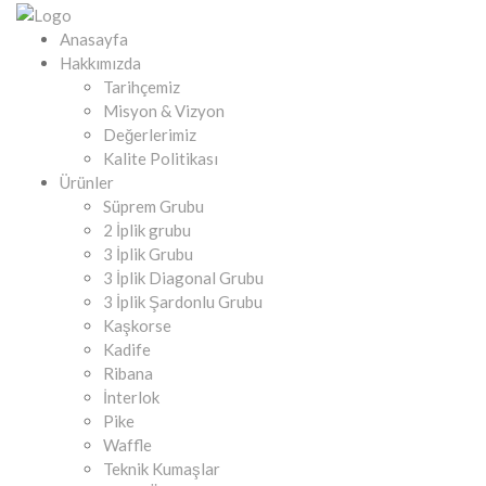
Anasayfa
Hakkımızda
Tarihçemiz
Misyon & Vizyon
Değerlerimiz
Kalite Politikası
Ürünler
Süprem Grubu
2 İplik grubu
3 İplik Grubu
3 İplik Diagonal Grubu
3 İplik Şardonlu Grubu
Kaşkorse
Kadife
Ribana
İnterlok
Pike
Waffle
Teknik Kumaşlar