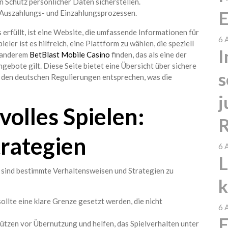
n Schutz persönlicher Daten sicherstellen.
E
Auszahlungs- und Einzahlungsprozessen.
s erfüllt, ist eine Website, die umfassende Informationen für
6 
ler ist es hilfreich, eine Plattform zu wählen, die speziell
I
r anderem
BetBlast Mobile Casino
finden, das als eine der
ebote gilt. Diese Seite bietet eine Übersicht über sichere
s
 den deutschen Regulierungen entsprechen, was die
j
olles Spielen:
R
trategien
6 
L
, sind bestimmte Verhaltensweisen und Strategien zu
k
ollte eine klare Grenze gesetzt werden, die nicht
6 
F
tzen vor Übernutzung und helfen, das Spielverhalten unter