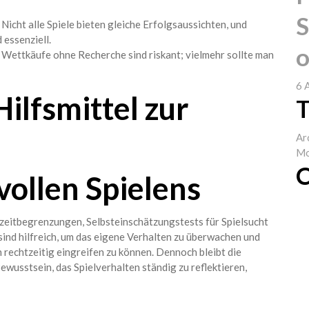
S
cht alle Spiele bieten gleiche Erfolgsaussichten, und
essenziell.
o
Wettkäufe ohne Recherche sind riskant; vielmehr sollte man
6 
ilfsmittel zur
T
Ar
Mo
C
ollen Spielens
zeitbegrenzungen, Selbsteinschätzungstests für Spielsucht
sind hilfreich, um das eigene Verhalten zu überwachen und
rechtzeitig eingreifen zu können. Dennoch bleibt die
usstsein, das Spielverhalten ständig zu reflektieren,