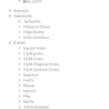
EN
Anasayfa
Hakkımızda
Tarihçemiz
Misyon & Vizyon
Değerlerimiz
Kalite Politikası
Ürünler
Süprem Grubu
2 İplik grubu
3 İplik Grubu
3 İplik Diagonal Grubu
3 İplik Şardonlu Grubu
Kaşkorse
Kadife
Ribana
İnterlok
Pike
Waffle
Teknik Kumaşlar