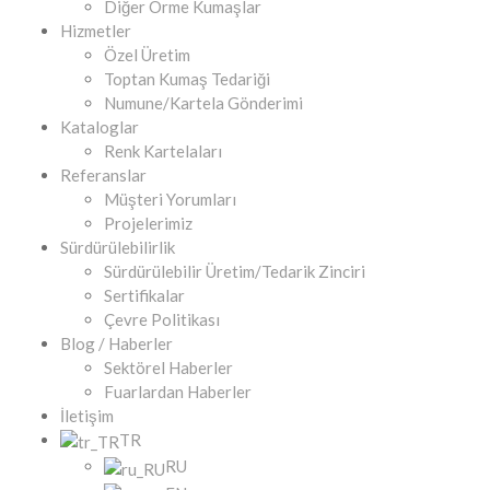
Diğer Örme Kumaşlar
Hizmetler
Özel Üretim
Toptan Kumaş Tedariği
Numune/Kartela Gönderimi
Kataloglar
Renk Kartelaları
Referanslar
Müşteri Yorumları
Projelerimiz
Sürdürülebilirlik
Sürdürülebilir Üretim/Tedarik Zinciri
Sertifikalar
Çevre Politikası
Blog / Haberler
Sektörel Haberler
Fuarlardan Haberler
İletişim
TR
RU