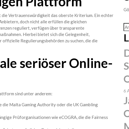
gen Plattform
Gö
 die Vertrauenswürdigkeit das oberste Kriterium. Ein echter
 Anbietern, doch nicht alle erfüllen die gleichen
zenzen reguliert, verfügen über transparente
L
aßnahmen. Hierbei bietet sich die Gelegenheit,
 offizielle Regulierungsbehörden zu suchen, die die
D
le seriöser Online-
S
O
6 
attform sind unter anderem:
e die Malta Gaming Authority oder die UK Gambling
O
ängige Prüforganisationen wie eCOGRA, die die Fairness
M