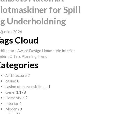
lotmaskiner for Spill
g Underholdning
Ağustos 2026
ags Cloud
chitecture
Award
Design
Home style
Interior
dern
Offers
Planning
Trend
ategories
Architecture
2
casino
8
casino utan svensk licens
1
Genel
1.178
Home style
2
Interior
4
Modern
3