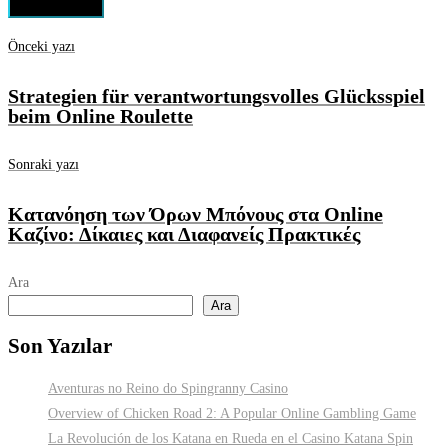
Önceki yazı
Strategien für verantwortungsvolles Glücksspiel
beim Online Roulette
Sonraki yazı
Κατανόηση των Όρων Μπόνους στα Online
Καζίνο: Δίκαιες και Διαφανείς Πρακτικές
Ara
Ara
Son Yazılar
Aventuras no Reino do Spingranny Casino
Overview of Chicken Road 2: A Popular Online Gambling Game
La Revolución de los Katana en Rueda en el Casino Katana Spin