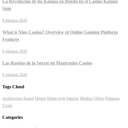
La Revolución de los Katana en Rueda en el Casino Katana
Spin
9 Ağustos 2026
What is Nine Casino? Overview of Online Gaming Platform
Features
9 Ağustos 2026
Las Ruedas de la Suerte en Magicspins Casino
9 Ağustos 2026
Tags Cloud
Architecture
Award
Design
Home style
Interior
Modern
Offers
Planning
Trend
Categories