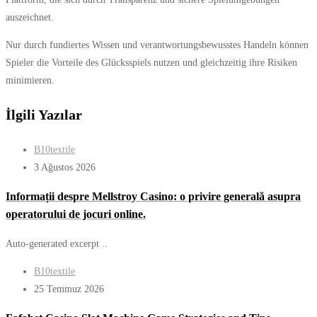
auszeichnet.
Nur durch fundiertes Wissen und verantwortungsbewusstes Handeln können
Spieler die Vorteile des Glücksspiels nutzen und gleichzeitig ihre Risiken
minimieren.
İlgili Yazılar
B10textile
3 Ağustos 2026
Informații despre Mellstroy Casino: o privire generală asupra
operatorului de jocuri online.
Auto-generated excerpt ..
B10textile
25 Temmuz 2026