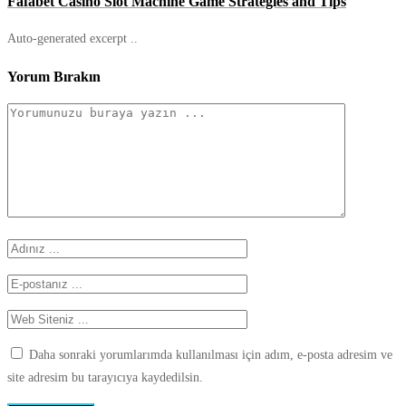
Fafabet Casino Slot Machine Game Strategies and Tips
Auto-generated excerpt ..
Yorum Bırakın
Daha sonraki yorumlarımda kullanılması için adım, e-posta adresim ve
site adresim bu tarayıcıya kaydedilsin.