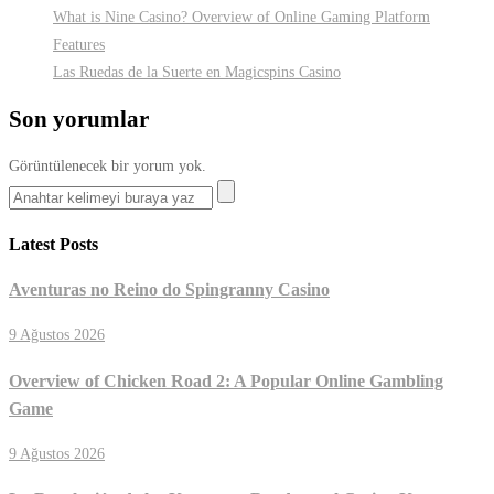
What is Nine Casino? Overview of Online Gaming Platform
Features
Las Ruedas de la Suerte en Magicspins Casino
Son yorumlar
Görüntülenecek bir yorum yok.
Latest Posts
Aventuras no Reino do Spingranny Casino
9 Ağustos 2026
Overview of Chicken Road 2: A Popular Online Gambling
Game
9 Ağustos 2026