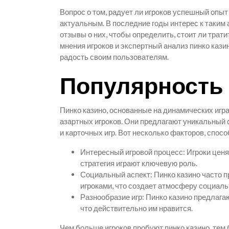
Вопрос о том, радует ли игроков успешный опыт
актуальным. В последние годы интерес к таким 
отзывы о них, чтобы определить, стоит ли трати
мнения игроков и экспертный анализ пинко кази
радость своим пользователям.
Популярность 
Пинко казино, основанные на динамических игр
азартных игроков. Они предлагают уникальный
и карточных игр. Вот несколько факторов, спос
Интересный игровой процесс: Игроки ценят
стратегия играют ключевую роль.
Социальный аспект: Пинко казино часто 
игроками, что создает атмосферу социаль
Разнообразие игр: Пинко казино предлагаю
что действительно им нравится.
Чем больше игроков пробуют пинко казино, тем