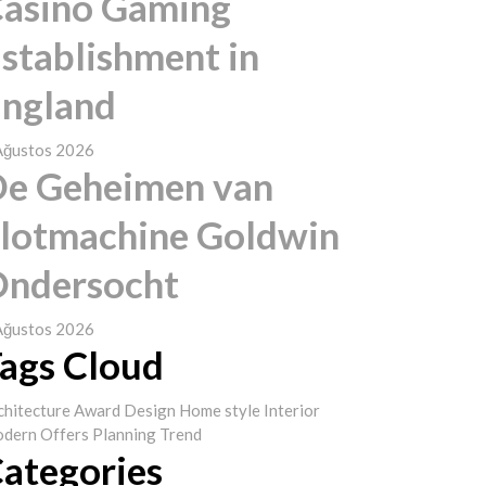
asino Gaming
stablishment in
ngland
Ağustos 2026
e Geheimen van
lotmachine Goldwin
ndersocht
Ağustos 2026
ags Cloud
chitecture
Award
Design
Home style
Interior
dern
Offers
Planning
Trend
ategories