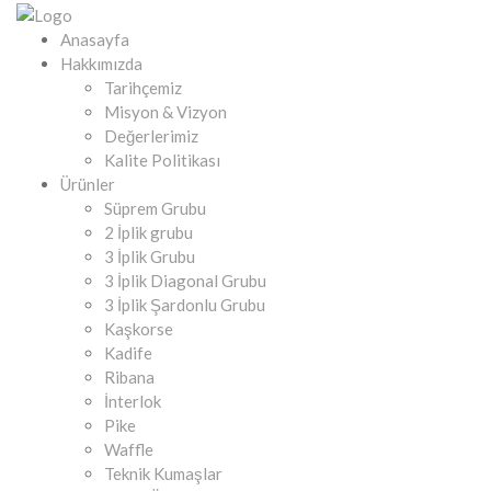
Anasayfa
Hakkımızda
Tarihçemiz
Misyon & Vizyon
Değerlerimiz
Kalite Politikası
Ürünler
Süprem Grubu
2 İplik grubu
3 İplik Grubu
3 İplik Diagonal Grubu
3 İplik Şardonlu Grubu
Kaşkorse
Kadife
Ribana
İnterlok
Pike
Waffle
Teknik Kumaşlar