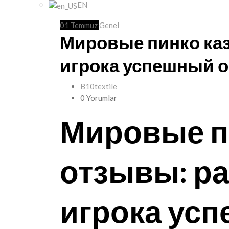
EN
01
Temmuz
Genel
Мировые пинко каз
игрока успешный 
B10textile
0 Yorumlar
Мировые п
отзывы: ра
игрока ус