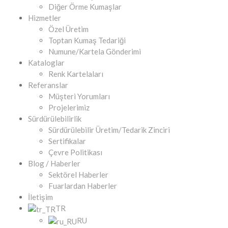
Diğer Örme Kumaşlar
Hizmetler
Özel Üretim
Toptan Kumaş Tedariği
Numune/Kartela Gönderimi
Kataloglar
Renk Kartelaları
Referanslar
Müşteri Yorumları
Projelerimiz
Sürdürülebilirlik
Sürdürülebilir Üretim/Tedarik Zinciri
Sertifikalar
Çevre Politikası
Blog / Haberler
Sektörel Haberler
Fuarlardan Haberler
İletişim
TR
RU