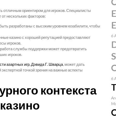
C
E
ть отличным ориентиром для игроков. Специалисты
т от нескольких факторов:
E
 быть разработаны с высоким уровнем юзабилити, чтобы
6 
нные казино с хорошей репутацией предоставляют
D
сы игроков.
 работа службы поддержки может предотвратить
S
ших игроков.
сти азартных игр, Дэвида Г. Шварца
, может дать
O
 экспертной точкой зрения на важные аспекты
6 
T
урного контекста
Ar
 казино
Mo
C