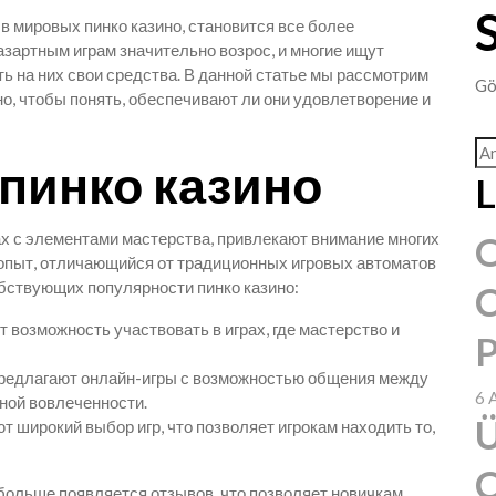
 в мировых пинко казино, становится все более
азартным играм значительно возрос, и многие ищут
ть на них свои средства. В данной статье мы рассмотрим
Gö
но, чтобы понять, обеспечивают ли они удовлетворение и
пинко казино
L
ах с элементами мастерства, привлекают внимание многих
O
 опыт, отличающийся от традиционных игровых автоматов
обствующих популярности пинко казино:
C
 возможность участвовать в играх, где мастерство и
P
предлагают онлайн-игры с возможностью общения между
6 
ной вовлеченности.
Ü
т широкий выбор игр, что позволяет игрокам находить то,
C
 больше появляется отзывов, что позволяет новичкам