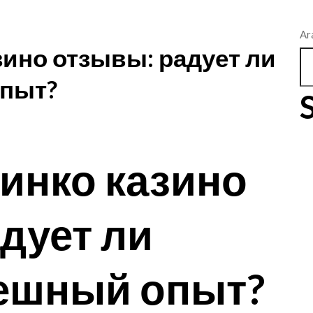
Ar
ино отзывы: радует ли
опыт?
инко казино
дует ли
пешный опыт?