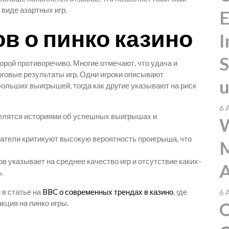
виде азартных игр.
E
в о пинко казино
I
S
порой противоречиво. Многие отмечают, что удача и
говые результаты игр. Одни игроки описывают
u
ольших выигрышей, тогда как другие указывают на риск
6 
елятся историями об успешных выигрышах и
W
тели критикуют высокую вероятность проигрыша, что
M
 указывает на среднее качество игр и отсутствие каких-
A
.
 в статье на
BBC о современных трендах в казино
, где
6 
кция на пинко игры.
O