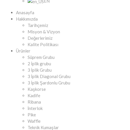
EN
Anasayfa
Hakkımızda
Tarihçemiz
Misyon & Vizyon
Değerlerimiz
Kalite Politikası
Ürünler
Süprem Grubu
2 İplik grubu
3 İplik Grubu
3 İplik Diagonal Grubu
3 İplik Şardonlu Grubu
Kaşkorse
Kadife
Ribana
İnterlok
Pike
Waffle
Teknik Kumaşlar