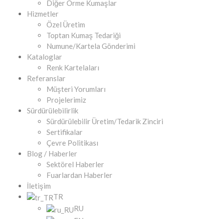
Diğer Örme Kumaşlar
Hizmetler
Özel Üretim
Toptan Kumaş Tedariği
Numune/Kartela Gönderimi
Kataloglar
Renk Kartelaları
Referanslar
Müşteri Yorumları
Projelerimiz
Sürdürülebilirlik
Sürdürülebilir Üretim/Tedarik Zinciri
Sertifikalar
Çevre Politikası
Blog / Haberler
Sektörel Haberler
Fuarlardan Haberler
İletişim
TR
RU