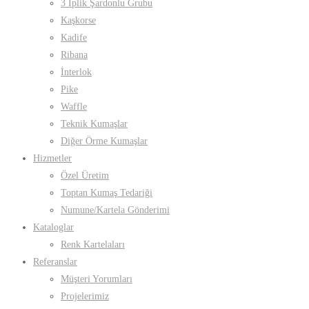
3 İplik Şardonlu Grubu
Kaşkorse
Kadife
Ribana
İnterlok
Pike
Waffle
Teknik Kumaşlar
Diğer Örme Kumaşlar
Hizmetler
Özel Üretim
Toptan Kumaş Tedariği
Numune/Kartela Gönderimi
Kataloglar
Renk Kartelaları
Referanslar
Müşteri Yorumları
Projelerimiz