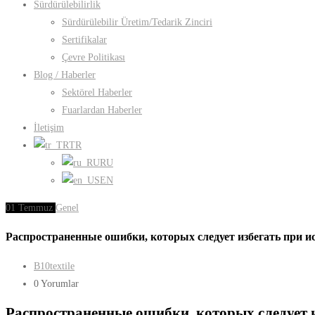
Sürdürülebilirlik
Sürdürülebilir Üretim/Tedarik Zinciri
Sertifikalar
Çevre Politikası
Blog / Haberler
Sektörel Haberler
Fuarlardan Haberler
İletişim
TR
RU
EN
01
Temmuz
Genel
Распространенные ошибки, которых следует избегать при и
B10textile
0 Yorumlar
Распространенные ошибки, которых следует и