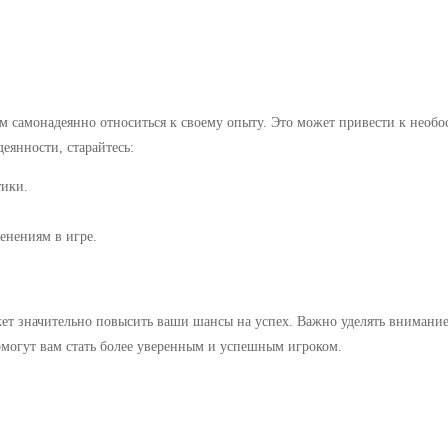
м самонадеянно относиться к своему опыту. Это может привести к необос
еянности, старайтесь:
тики.
менениям в игре.
т значительно повысить ваши шансы на успех. Важно уделять внимание 
омогут вам стать более уверенным и успешным игроком.