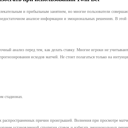
увлекательным и прибыльным занятием, но многие пользователи совершаю
недостаточном анализе информации и эмоциональных решениях. В этой 
очный анализ перед тем, как делать ставку. Многие игроки не учитываю
прогнозирования исходов матчей. Не стоит полагаться только на интуиц
м стадионах.
ых распространенных причин проигрышей. Волнения при просмотре матче
ранее установленной стратегии ставок и избегать эмоциональных решен