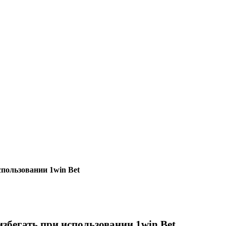
спользовании 1win Bet
збегать при использовании 1win Bet