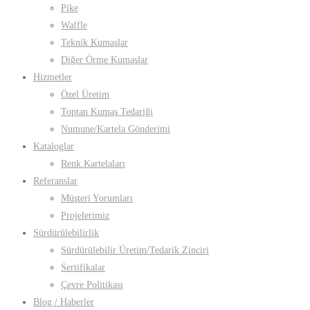
Pike
Waffle
Teknik Kumaşlar
Diğer Örme Kumaşlar
Hizmetler
Özel Üretim
Toptan Kumaş Tedariği
Numune/Kartela Gönderimi
Kataloglar
Renk Kartelaları
Referanslar
Müşteri Yorumları
Projelerimiz
Sürdürülebilirlik
Sürdürülebilir Üretim/Tedarik Zinciri
Sertifikalar
Çevre Politikası
Blog / Haberler