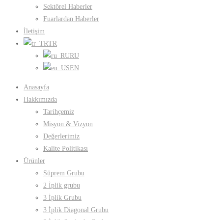
Sektörel Haberler
Fuarlardan Haberler
İletişim
TR
RU
EN
Anasayfa
Hakkımızda
Tarihçemiz
Misyon & Vizyon
Değerlerimiz
Kalite Politikası
Ürünler
Süprem Grubu
2 İplik grubu
3 İplik Grubu
3 İplik Diagonal Grubu