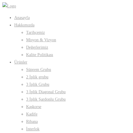
Anasayfa
Hakkımızda
Tarihçemiz
Misyon & Vizyon
Değerlerimiz
Kalite Politikası
Ürünler
Süprem Grubu
2 İplik grubu
3 İplik Grubu
3 İplik Diagonal Grubu
3 İplik Şardonlu Grubu
Kaşkorse
Kadife
Ribana
İnterlok